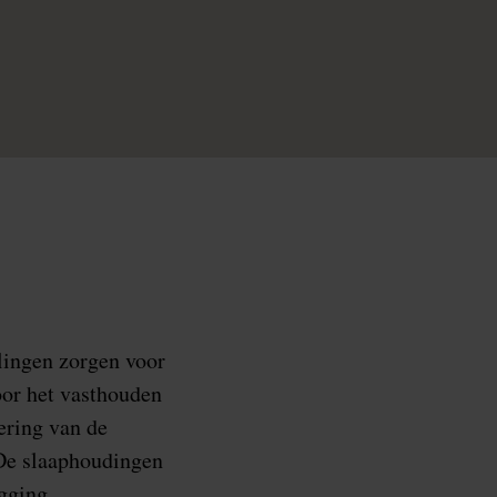
lingen zorgen voor
oor het vasthouden
ering van de
 De slaaphoudingen
igging.