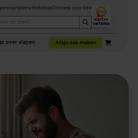
peningstijden
Webshop
Ontwerp jouw bed
9,6
klanten
vertellen
gs over slapen
Afspraak maken
Winkelwagen