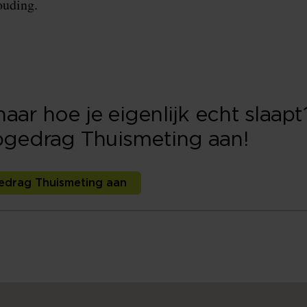
ouding.
ar hoe je eigenlijk echt slaap
apgedrag Thuismeting aan!
edrag Thuismeting aan