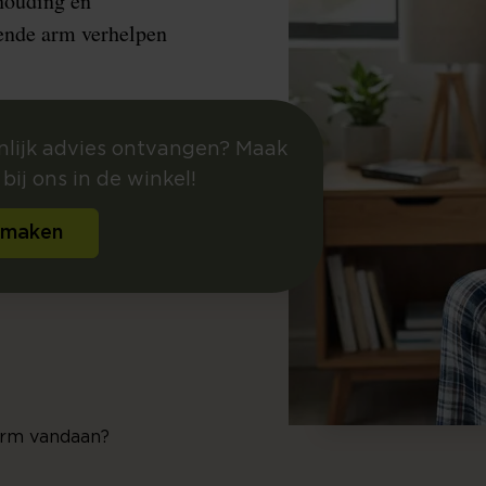
houding en
pende arm verhelpen
onlijk advies ontvangen? Maak
bij ons in de winkel!
 maken
arm vandaan?