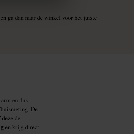
ten ga dan naar de winkel
voor het juiste
e arm en dus
Thuismeting. De
f deze de
ng
en krijg direct