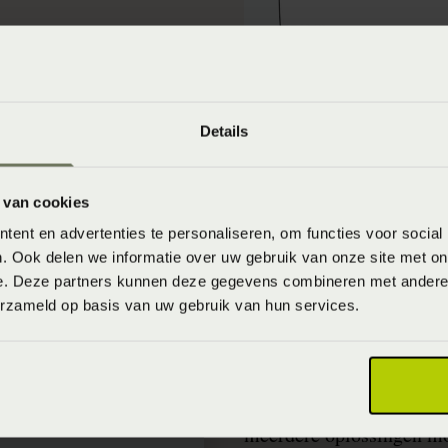
Details
 van cookies
Slapen op de buik
ent en advertenties te personaliseren, om functies voor social
In de buikligging is het 
. Ook delen we informatie over uw gebruik van onze site met on
onder het kussen schuift
e. Deze partners kunnen deze gegevens combineren met andere i
erzameld op basis van uw gebruik van hun services.
te liggen waarbij de blo
Daarmee kan slaaphouding
slapende arm. Het beste 
met het oog op eventuele
meerdere oplossingen mo