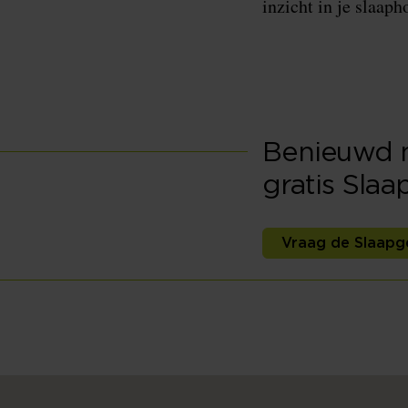
inzicht in je slaaph
Benieuwd na
gratis Sla
Vraag de Slaapg