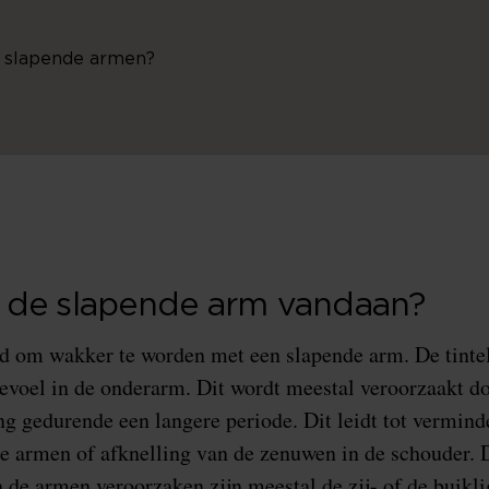
n slapende armen?
 de slapende arm vandaan?
nd om wakker te worden met een slapende arm. De tinte
voel in de onderarm. Dit wordt meestal veroorzaakt d
g gedurende een langere periode. Dit leidt tot vermind
de armen of afknelling van de zenuwen in de schouder.
in de armen veroorzaken zijn meestal de zij- of de buikl