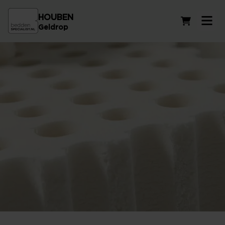
HOUBEN
Winkelwag
Geldrop
Natuurlatex matrassen