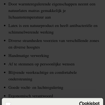
Door warmteregulerende eigenschappen neemt een
natuurlatex matras gemakkelijk je
lichaamstemperatuur aan
Latex is een natuurproduct en heeft antibacteriële en
schimmelwerende werking
Diverse stramheden voorzien van verschillende zones
en diverse hoogtes
Handmatige verwerking
Af te stemmen op persoonlijke wensen
Blijvende veerkrachtige en comfortabele
ondersteuning
Goede vocht- en luchtregulering
Ergonomisch verantwoord