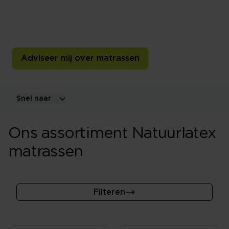
Een natuurlatex matras biedt een veerkrachtig en
elastisch liggevoel en kan zich goed aanpassen aan de
contouren van je lichaam.
Adviseer mij over matrassen
Snel naar
Ons assortiment Natuurlatex
matrassen
Filteren