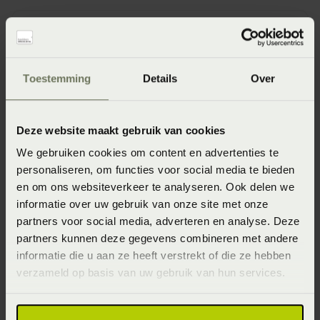
Retour nog niet terugbetaald?
Toestemming
Details
Over
Kan ik ruilen?
Deze website maakt gebruik van cookies
We gebruiken cookies om content en advertenties te
personaliseren, om functies voor social media te bieden
en om ons websiteverkeer te analyseren. Ook delen we
Garanties
informatie over uw gebruik van onze site met onze
partners voor social media, adverteren en analyse. Deze
partners kunnen deze gegevens combineren met andere
informatie die u aan ze heeft verstrekt of die ze hebben
Hoe lang heb ik garantie?
verzameld op basis van uw gebruik van hun services.
Hoe maak ik aanspraak op de