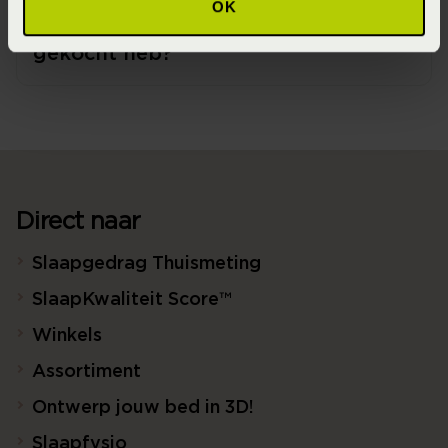
OK
garantie als ik iets in de webshop
gekocht heb?
Direct naar
Slaapgedrag Thuismeting
SlaapKwaliteit Score™
Winkels
Assortiment
Ontwerp jouw bed in 3D!
Slaapfysio