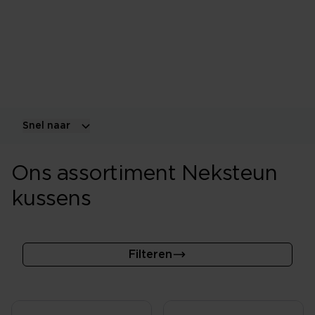
Dit kussen heeft, zoals de naam zegt, een harder
gedeelte wat onder de nek geplaatst kan worden.
Sommige mensen willen niet meer anders, anderen
zoeken liever een ander soort kussen uit.
Snel naar
Ons assortiment Neksteun
kussens
Filteren