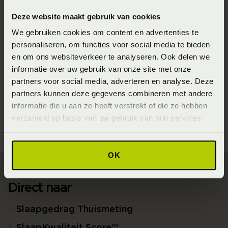
jouw nek en hoofd tijdens het slapen comfortabel te
Deze website maakt gebruik van cookies
ondersteunen. Ze zijn verkrijgbaar in verschillende
We gebruiken cookies om content en advertenties te
materialen en formaten, waaronder schuim, latex, losse
personaliseren, om functies voor social media te bieden
synthetische vulling met een vast deel etcetera. Dankzij
en om ons websiteverkeer te analyseren. Ook delen we
hun specifieke vorm en stevigheid kunnen ze pijn in de
informatie over uw gebruik van onze site met onze
partners voor social media, adverteren en analyse. Deze
nek en rug verminderen en je helpen bij het vinden van
partners kunnen deze gegevens combineren met andere
een comfortabele houding. Een neksteun kussen kan je
informatie die u aan ze heeft verstrekt of die ze hebben
helpen jouw houding en comfort te verbeteren.
verzameld op basis van uw gebruik van hun services.
OK
Direct naar
Slaapgedrag Thuismeting