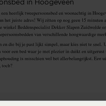
onsbed in Hoogeveen
r een heerlijk tweepersoonsbed en woonachtig in Hoog
aan het juiste adres! Wij zitten op nog geen 15 minuten 
 winkel Beddenspecialist Dekker Slapen Zuidwolde e
eepersoonsbedden van verschillende hoogwaardige mer
en die bij je past lijkt simpel, maar kies niet te snel. 
 voor een bed waar je met plezier in duikt en uitgerust
phouding is misschien wel het allerbelangrijkst. Een ui
, toch?