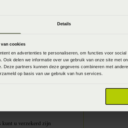
g!
f rugklachten dan biedt
Details
twikkelt met de meest
h sinds 1986 bezig met
 van cookies
 boxsprings en
ent en advertenties te personaliseren, om functies voor social
ing en nachtrust voor
. Ook delen we informatie over uw gebruik van onze site met on
 in de dag kan slapen.
e. Deze partners kunnen deze gegevens combineren met andere i
erzameld op basis van uw gebruik van hun services.
kunt u verzekerd zijn