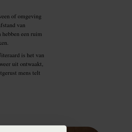
eveen of omgeving
afstand van
n hebben een ruim
ken.
Uiteraard is het van
 weer uit ontwaakt,
tgerust mens telt