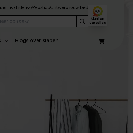
peningstijden
Webshop
Ontwerp jouw bed
9,8
klanten
vertellen
s
Blogs over slapen
Winkelwagen