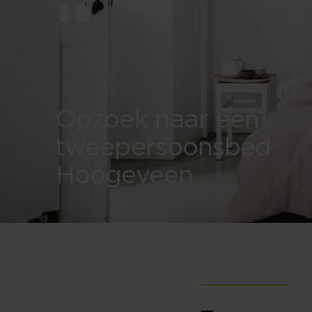
Opzoek naar een
tweepersoonsbed
Hoogeveen