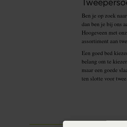
Tweeperso
Ben je op zoek naa
dan ben je bij ons 
Hoogeveen met onze
assortiment aan tw
Een goed bed kiezen 
belang om te kiezen
maar een goede slaa
ten slotte voor twee