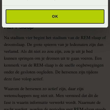
OK
REM-slaap
Na stadium vier begint het stadium van de REM-slaap of
droomslaap. De grote spieren van je ledematen zijn dan
verlamd. Als dit niet zo zou zijn, zou je uit je bed
kunnen springen om je dromen uit te gaan voeren. Een
kenmerk van de REM-slaap is de snelle oogbewegingen
onder de gesloten oogleden. De hersenen zijn tijdens
deze fase volop actief.
Waarom de hersenen zo actief zijn, daar zijn
wetenschappers nog niet uit. Men vermoed dat dit de
fase is waarin informatie verwerkt wordt. Naarmate de
nacht vordert, worden de perioden met REM-slaap steeds