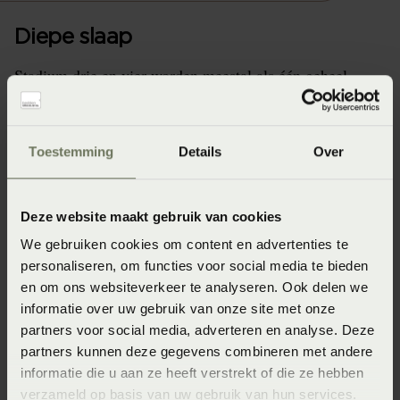
Diepe slaap
Stadium drie en vier worden meestal als één geheel
beschouwd. In deze fase ben je erg ontspannen en
moeilijk wakker te krijgen. Je ademhaling is diep en je
hartslag is langzaam en regelmatig.
Toestemming
Details
Over
Tijdens het begin van de nacht duurt deze fase erg lang.
Maar in de volgende cycli duurt deze fase steeds korter.
Deze website maakt gebruik van cookies
Er komen groeihormonen vrij, je lichaam herstelt zich en
We gebruiken cookies om content en advertenties te
doet nieuwe kracht op.
personaliseren, om functies voor social media te bieden
Naarmate je ouder wordt, duren deze diepe slaapfasen
en om ons websiteverkeer te analyseren. Ook delen we
steeds korter. Je zult daardoor merken dat slapen lang
informatie over uw gebruik van onze site met onze
partners voor social media, adverteren en analyse. Deze
niet zo verfrissend werkt als voorheen.
partners kunnen deze gegevens combineren met andere
informatie die u aan ze heeft verstrekt of die ze hebben
verzameld op basis van uw gebruik van hun services.