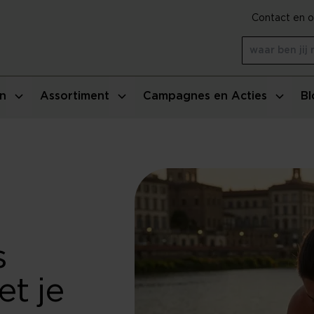
Contact en o
n
Assortiment
Campagnes en Acties
Bl
s
t je