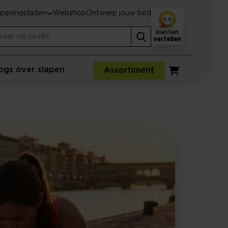
peningstijden
Webshop
Ontwerp jouw bed
9,8
klanten
vertellen
ogs over slapen
Assortiment
Winkelwagen