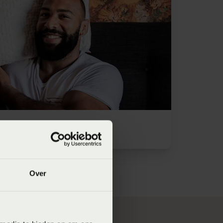
Roy Meijer
Over