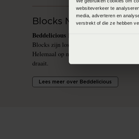
We gebruiken cookies om cont
websiteverkeer te analyseren
media, adverteren en analys
Blocks Matrassen
verstrekt of die ze hebben v
Beddelicious
Block
heeft het innovatieve
Blocks zijn losse matrasblokken met ieder
Helemaal op maat en individueel instelbaa
draait.
Lees meer over Beddelicious