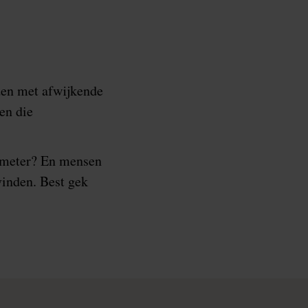
den met afwijkende
en die
0 meter? En mensen
vinden. Best gek