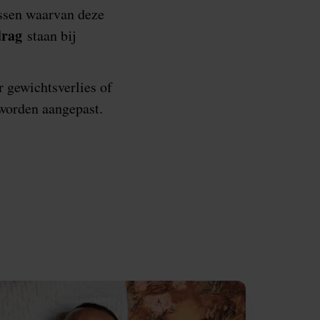
ssen waarvan deze
drag
staan bij
r gewichtsverlies of
worden aangepast.