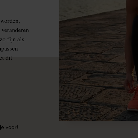
eworden,
s veranderen
o fijn als
anpassen
t dit
je voor!