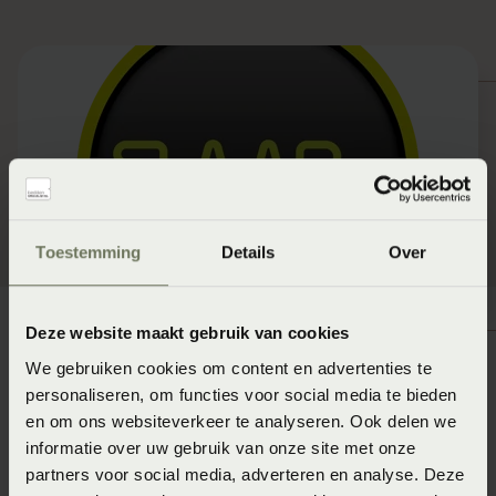
Toestemming
Details
Over
Deze website maakt gebruik van cookies
We gebruiken cookies om content en advertenties te
personaliseren, om functies voor social media te bieden
Wanneer moet ik de Slaapgedrag
en om ons websiteverkeer te analyseren. Ook delen we
Thuismeting inzetten?
informatie over uw gebruik van onze site met onze
partners voor social media, adverteren en analyse. Deze
Als je echt beter wilt slapen is het belangrijk dat onze