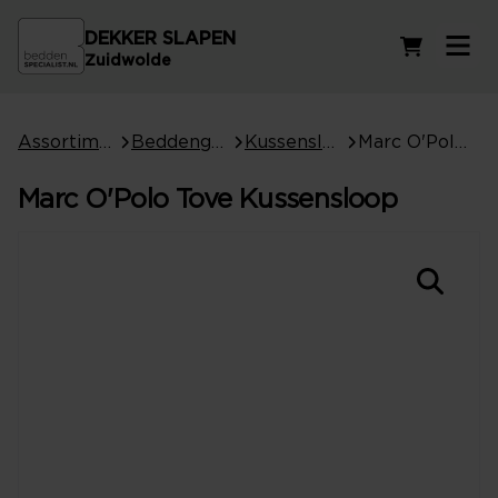
DEKKER SLAPEN
Winkelwag
Zuidwolde
Assortiment
Beddengoed
Kussenslopen
Marc O'Polo Tove Kussensloop
Marc O'Polo Tove Kussensloop