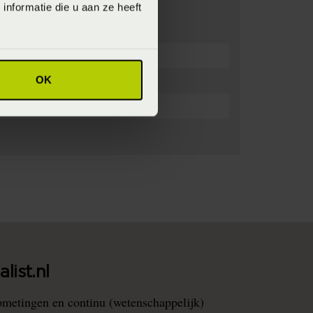
nformatie die u aan ze heeft
OK
list.nl
pmetingen en continu (wetenschappelijk)