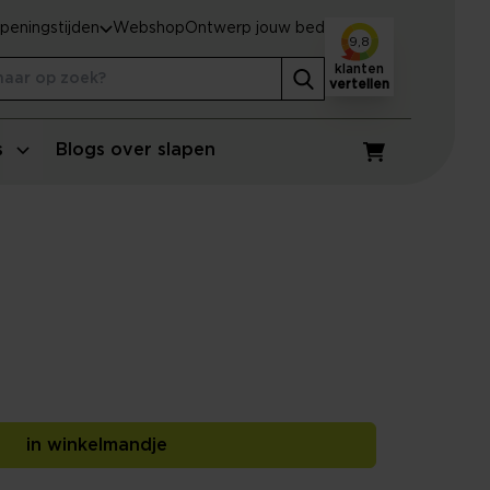
peningstijden
Webshop
Ontwerp jouw bed
9,8
klanten
vertellen
s
Blogs over slapen
Winkelwagen
in winkelmandje