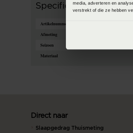
media, adverteren en analys
Specificaties
verstrekt of die ze hebben v
Artikelnummer
Afmeting
Seizoen
Materiaal
Direct naar
Slaapgedrag Thuismeting