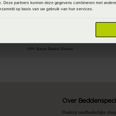
e. Deze partners kunnen deze gegevens combineren met andere i
erzameld op basis van uw gebruik van hun services.
8715944795562
30 x 50 cm
202210
100% Katoen Badstof (Katoen)
Over Beddenspecia
Dankzij onafhankelijke slaa