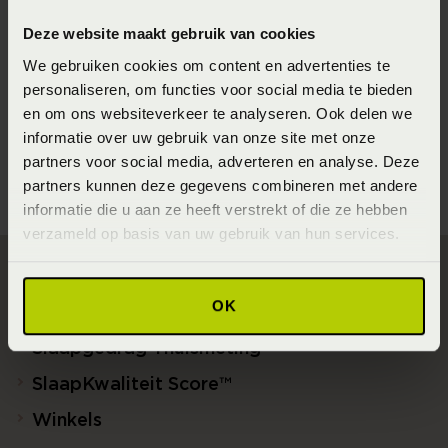
Seizoen
Deze website maakt gebruik van cookies
202220
We gebruiken cookies om content en advertenties te
personaliseren, om functies voor social media te bieden
Materiaal
en om ons websiteverkeer te analyseren. Ook delen we
100% Polyester (Polyester)
informatie over uw gebruik van onze site met onze
partners voor social media, adverteren en analyse. Deze
partners kunnen deze gegevens combineren met andere
informatie die u aan ze heeft verstrekt of die ze hebben
verzameld op basis van uw gebruik van hun services.
Direct naar
OK
Slaapgedrag Thuismeting
SlaapKwaliteit Score™
Winkels