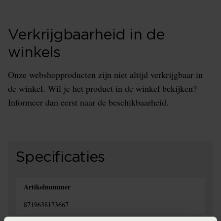
Verkrijgbaarheid in de
winkels
Onze webshopproducten zijn niet altijd verkrijgbaar in
de winkel. Wil je het product in de winkel bekijken?
Informeer dan eerst naar de beschikbaarheid.
Specificaties
Artikelnummer
8719638173667