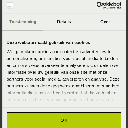
Specifiek materiaal
90% witte Europese eendendons (Eendendons )
Wasinstructie
Toestemming
Details
Over
Wasbaar op maximaal 60 graden
Levertijd
Deze website maakt gebruik van cookies
We gebruiken cookies om content en advertenties te
2-5 werkdagen
personaliseren, om functies voor social media te bieden
Verkrijgbaarheid
en om ons websiteverkeer te analyseren. Ook delen we
informatie over uw gebruik van onze site met onze
Onze webshopproducten zijn niet altijd verkrijgbaar in de
winkel. Wil je het product in de winkel bekijken? Informeer
partners voor social media, adverteren en analyse. Deze
dan eerst naar de beschikbaarheid.
partners kunnen deze gegevens combineren met andere
informatie die u aan ze heeft verstrekt of die ze hebben
Specifiek materiaal tijk
verzameld op basis van uw gebruik van hun services.
100% katoenen batist (Katoen)
OK