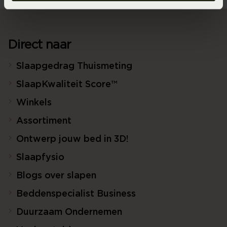
Direct naar
Slaapgedrag Thuismeting
SlaapKwaliteit Score™
Winkels
Assortiment
Ontwerp jouw bed in 3D!
Slaapfysio
Blogs over slapen
Beddenspecialist Business
Duurzaam Ondernemen