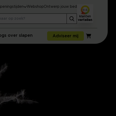
peningstijden
Webshop
Ontwerp jouw bed
9,6
klanten
vertellen
ogs over slapen
Adviseer mij
Winkelwagen