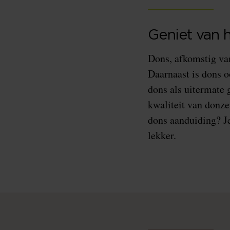
Geniet van h
Dons, afkomstig van
Daarnaast is dons 
dons als uitermate 
kwaliteit van donz
dons aanduiding? J
lekker.