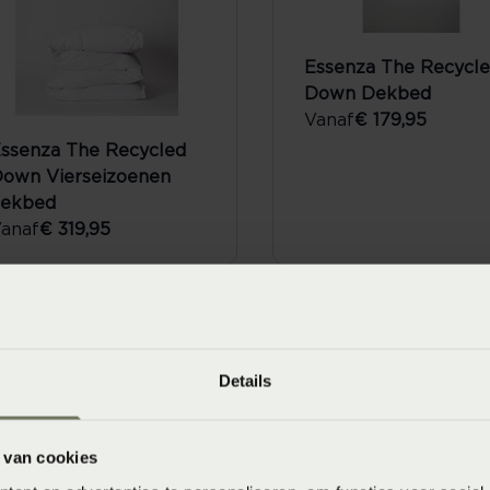
Essenza The Recycl
Down Dekbed
Vanaf
€ 179,95
ssenza The Recycled
own Vierseizoenen
dekbed
anaf
€ 319,95
Details
 van cookies