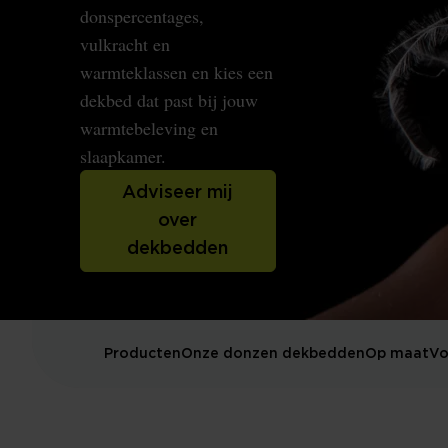
donspercentages,
vulkracht en
warmteklassen en kies een
dekbed dat past bij jouw
warmtebeleving en
slaapkamer.
Adviseer mij
over
dekbedden
Producten
Onze donzen dekbedden
Op maat
Vo