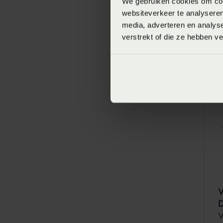
We gebruiken cookies om cont
websiteverkeer te analyseren
media, adverteren en analys
V
verstrekt of die ze hebben v
V
V
V