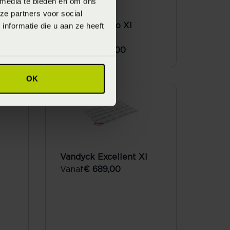
 media te bieden en om ons
ze partners voor social
nformatie die u aan ze heeft
Vandyck Astro Xl
Dekbed
Vanaf
€ 1.089,00
OK
Vandyck Excellent Xl
Vanaf
€ 689,00