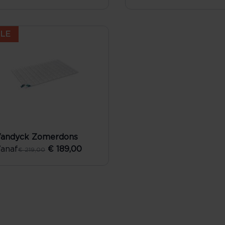
LE
andyck Zomerdons
anaf
€ 189,00
€ 219,00