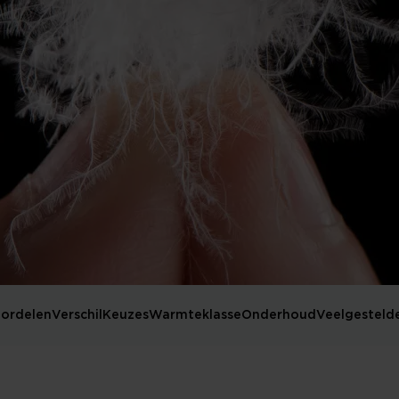
ordelen
Verschil
Keuzes
Warmteklasse
Onderhoud
Veelgesteld