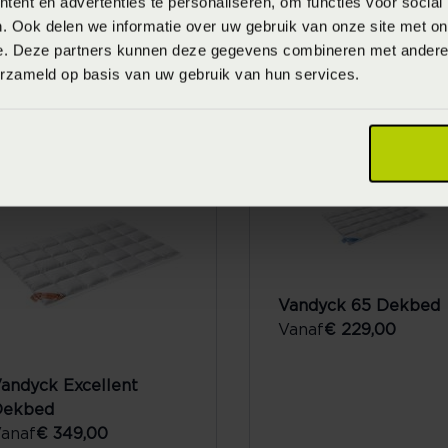
ent en advertenties te personaliseren, om functies voor social
. Ook delen we informatie over uw gebruik van onze site met on
e. Deze partners kunnen deze gegevens combineren met andere i
andyck Superior
Vandyck Dekbedden
erzameld op basis van uw gebruik van hun services.
Dekbed
Astro
anaf
€ 499,00
Vanaf
€ 369,00
Vandyck 65 Dekbed
Vanaf
€ 229,00
andyck Excellent
Dekbed
anaf
€ 349,00