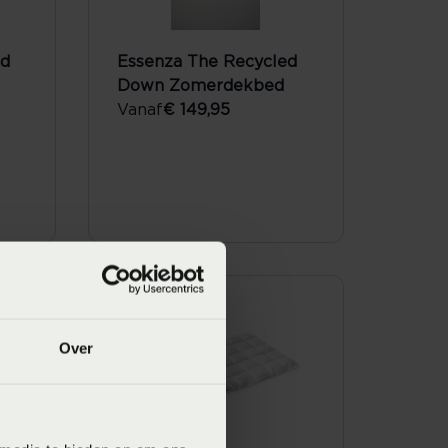
ed
Essenza The Recycled
Down Zomerdekbed
Vanaf
€ 149,95
Over