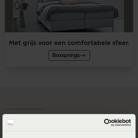
Met grijs voor een comfortabele sfeer.
Boxsprings
Je eigen groene droombed!
Durf jij, een groen bed? Ontwerp nu je eigen groene