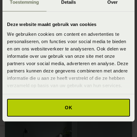
Toestemming
Details
Over
droombed online zodat je alvast kan zien hoe mooi hij
gaat worden! Kies uit een scala aan groentinten om jouw
unieke stijl te laten stralen, of je nu een moderne,
Deze website maakt gebruik van cookies
rustieke, of chique uitstraling wilt.
We gebruiken cookies om content en advertenties te
personaliseren, om functies voor social media te bieden
Met onze 3D-configurator kun je jouw groene droombed
en om ons websiteverkeer te analyseren. Ook delen we
tot leven brengen. Laat je creativiteit de vrije loop en
informatie over uw gebruik van onze site met onze
ontwerp een bed dat niet alleen perfect bij jou past, maar
partners voor social media, adverteren en analyse. Deze
partners kunnen deze gegevens combineren met andere
ook een groene eyecatcher wordt in jouw groene
informatie die u aan ze heeft verstrekt of die ze hebben
slaapkamer.
verzameld op basis van uw gebruik van hun services.
Start met ontwerpen
OK