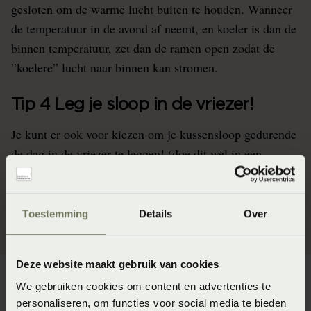
gesloten om de warme lucht buiten te houden. Wanneer
de temperatuur in de avond af neemt, en koeler is dan de
binnen temperatuur, zet dan de ramen open zodat de
”koelere” lucht naar binnen kan stromen.
Tip 4 Leg je sloop in de vriezer!
Je kunt er ook voor kiezen om je kussensloop gedurende
de dag in de vriezer te leggen! (doe dit wel in een
speciale zak bestemd voor de vriezer). Ditzelfde trucje
kan je overigens ook doen met je lakens.
Toestemming
Details
Over
Deze website maakt gebruik van cookies
We gebruiken cookies om content en advertenties te
personaliseren, om functies voor social media te bieden