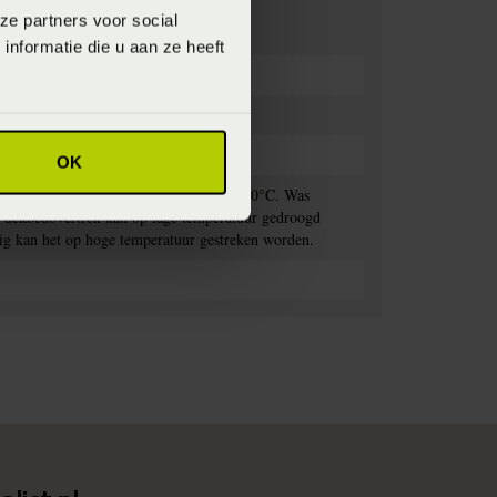
ze partners voor social
nformatie die u aan ze heeft
OK
rekken met lichte kleuren op maximaal 60°C. Was
et dekbedovertrek kan op lage temperatuur gedroogd
nodig kan het op hoge temperatuur gestreken worden.