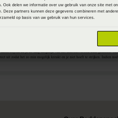
. Ook delen we informatie over uw gebruik van onze site met on
e. Deze partners kunnen deze gegevens combineren met andere i
erzameld op basis van uw gebruik van hun services.
)
dovertrekken met donkere kleuren te wassen op maximaal 40°C en dekbedovert
n mooi blijven en je zo lang mogelijk van het dekbedovertrek kunt genieten. H
rect uit zodat het zo min mogelijk kreukt en je niet hoeft te strijken. Indien 