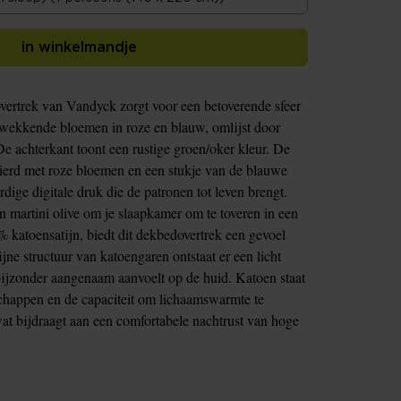
in winkelmandje
ertrek van Vandyck zorgt voor een betoverende sfeer
ukwekkende bloemen in roze en blauw, omlijst door
De achterkant toont een rustige groen/oker kleur. De
sierd met roze bloemen en een stukje van de blauwe
ige digitale druk die de patronen tot leven brengt.
martini olive om je slaapkamer om te toveren in een
katoensatijn, biedt dit dekbedovertrek een gevoel
jne structuur van katoengaren ontstaat er een licht
bijzonder aangenaam aanvoelt op de huid. Katoen staat
happen en de capaciteit om lichaamswarmte te
at bijdraagt aan een comfortabele nachtrust van hoge