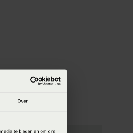
Over
 media te bieden en om ons