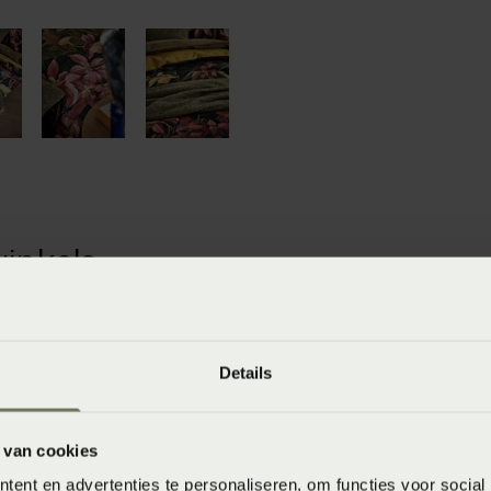
winkels
baar in de winkel. Wil je het product in de winkel
aarheid.
Details
 van cookies
ent en advertenties te personaliseren, om functies voor social