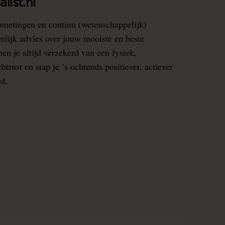
list.nl
pmetingen en continu (wetenschappelijk)
nlijk advies over jouw mooiste en beste
en je altijd verzekerd van een fysiek,
rust en stap je ’s ochtends positiever, actiever
ed.