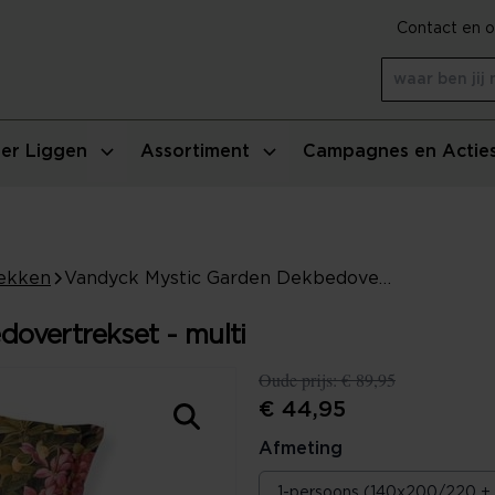
Contact en o
er Liggen
Assortiment
Campagnes en Actie
ekken
Vandyck Mystic Garden Dekbedovertrekset - multi
overtrekset - multi
Oude prijs:
€ 89,95
€ 44,95
Afmeting