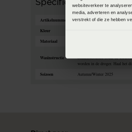
Specificaties
websiteverkeer te analyseren
media, adverteren en analys
Artikelnummer
verstrekt of die ze hebben v
8718471531894
Kleur
multi
Materiaal
100% katoensatijn (Katoensatijn
Het is aan te bevelen om dekbe
Wasinstructie
binnenstebuiten zodat de kleure
worden in de droger. Haal het di
Seizoen
Autumn/Winter 2025