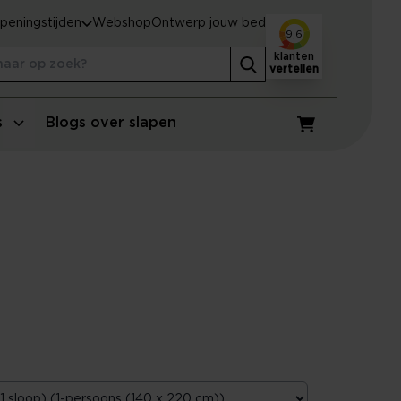
peningstijden
Webshop
Ontwerp jouw bed
9,6
klanten
vertellen
s
Blogs over slapen
Winkelwagen