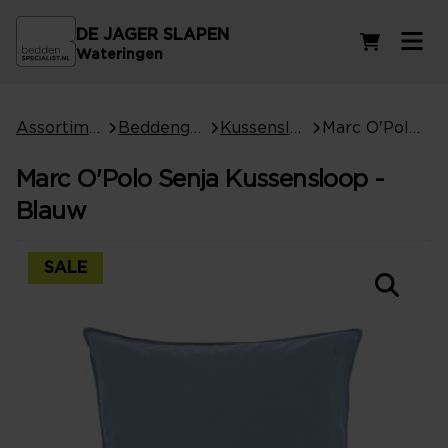
DE JAGER SLAPEN
Winkelwag
Wateringen
Assortiment
Beddengoed
Kussenslopen
Marc O'Polo Senja Kussensloop - Blauw
Marc O'Polo Senja Kussensloop -
Blauw
SALE