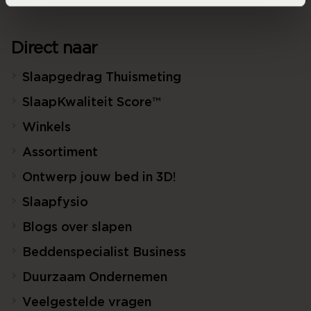
Direct naar
Slaapgedrag Thuismeting
SlaapKwaliteit Score™
Winkels
Assortiment
Ontwerp jouw bed in 3D!
Slaapfysio
Blogs over slapen
Beddenspecialist Business
Duurzaam Ondernemen
Veelgestelde vragen