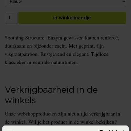
in winkelmandje
Soothing Structure. Enzym gewassen katoen renforcé,
duurzaam en bijzonder zacht. Met geprint, fijn
visgraatpatroon. Rustgevend en elegant. Tijdloze
klassieker in neutrale natuurtinten.
Verkrijgbaarheid in de
winkels
Onze webshopproducten zijn niet altijd verkrijgbaar in
de winkel. Wil je het product in de winkel bekijken?
Informeer dan eerst naar de beschikbaarheid.