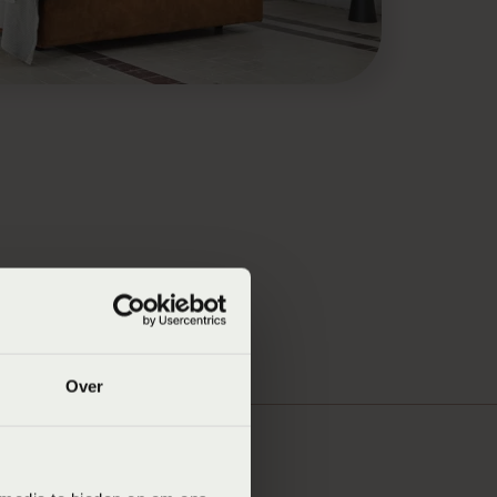
Over
worden, op