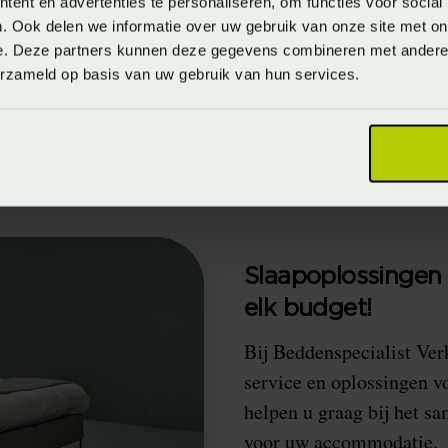
ent en advertenties te personaliseren, om functies voor social
t hun verwachtingen overtreft 
. Ook delen we informatie over uw gebruik van onze site met on
ndruk achterlaat.
e. Deze partners kunnen deze gegevens combineren met andere i
erzameld op basis van uw gebruik van hun services.
Slaapoplossingen o
elk budget!
Bij Beddenspecialist Ver
service en oplossingen v
helpen u graag bij het s
voor uw accommodatie.