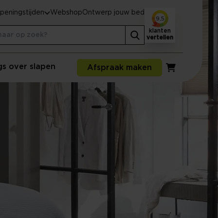
peningstijden
Webshop
Ontwerp jouw bed
9,5
klanten
vertellen
gs over slapen
Afspraak maken
Winkelwagen