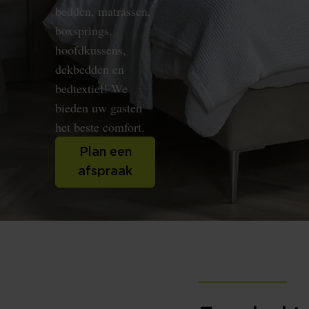
bedden, matrassen,
boxsprings,
hoofdkussens,
dekbedden en
bedtextiel! We
bieden uw gasten
het beste comfort.
Plan een
afspraak