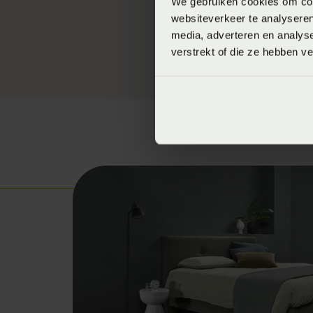
We gebruiken cookies om cont
een bed da
websiteverkeer te analyseren
blijvende i
media, adverteren en analys
verstrekt of die ze hebben v