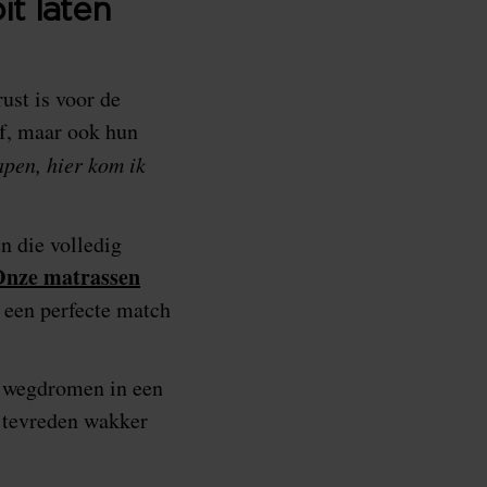
it laten
ust is voor de
jf, maar ook hun
apen, hier kom ik
n die volledig
nze matrassen
d een perfecte match
n wegdromen in een
n tevreden wakker