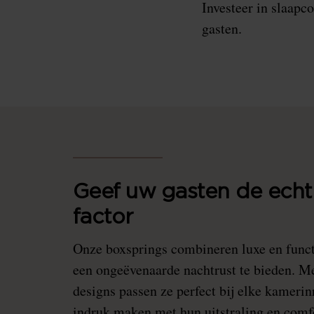
Investeer in slaapc
gasten.
Geef uw gasten de ech
factor
Onze boxsprings combineren luxe en funct
een ongeëvenaarde nachtrust te bieden. Met
designs passen ze perfect bij elke kamerinr
indruk maken met hun uitstraling en comf