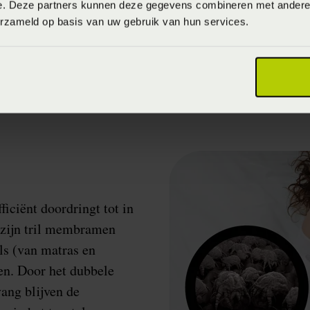
 slaap bij kinderen en volwassenen. De Raycop biedt een
e. Deze partners kunnen deze gegevens combineren met andere i
''
erzameld op basis van uw gebruik van hun services.
ficiënt doordringt tot in
 zijn tril membramen
ls (van matras en
en. Door het dubbele
vang blijven de