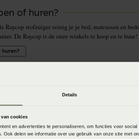
en of huren?
le Raycop stofzuiger reinig je je bed, matrassen en be
nier. De Raycop is de onze winkels te koop en te huur!
 huren?
Details
 van cookies
jn een van de meest voorkomende oorzaken van allergie
ent en advertenties te personaliseren, om functies voor social
ngestie, niezen, jeukende ogen en huiduitslag kunnen v
. Ook delen we informatie over uw gebruik van onze site met on