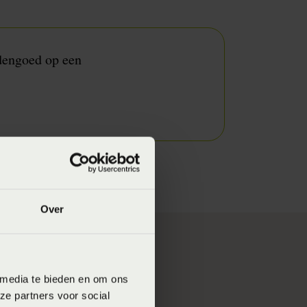
ddengoed op een
Over
ën en astma.
 media te bieden en om ons
an invloed zijn op
ze partners voor social