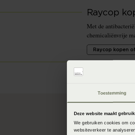
Raycop kop
Met de antibacterië
chemicaliënvrije ma
Raycop kopen of
Toestemming
Deze website maakt gebruik
''Huisstofmijten zi
We gebruiken cookies om cont
Symptomen zoals co
websiteverkeer te analyseren