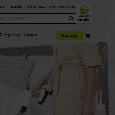
peningstijden
Webshop
Ontwerp jouw bed
9,5
klanten
vertellen
Blogs over slapen
Raycop
Winkelwagen