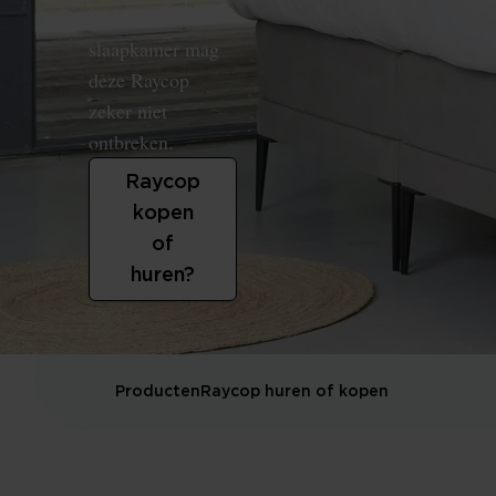
hygiëne in de
slaapkamer mag
deze Raycop
zeker niet
ontbreken.
Raycop
kopen
of
huren?
Producten
Raycop huren of kopen