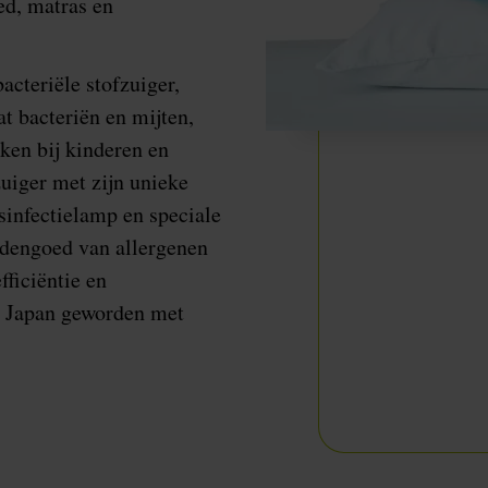
ed, matras en
bacteriële stofzuiger,
t bacteriën en mijten,
aken bij kinderen en
uiger met zijn unieke
infectielamp en speciale
ddengoed van allergenen
fficiëntie en
in Japan geworden met