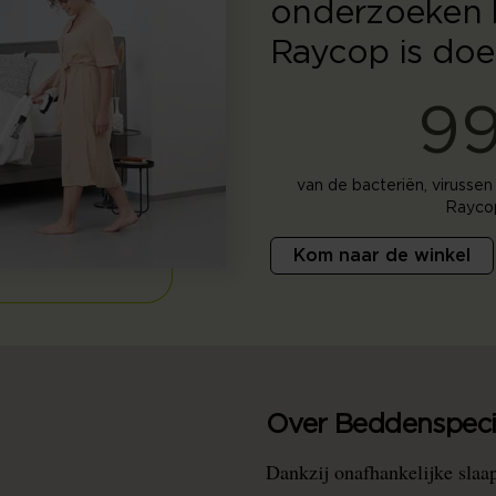
onderzoeken l
Raycop is doel
9
van de bacteriën, virussen
Raycop
Kom naar de winkel
Over Beddenspecia
Dankzij onafhankelijke slaa