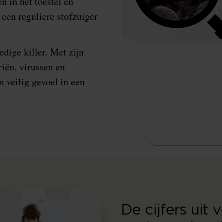
 in het toestel en
j een reguliere stofzuiger
dige killer. Met zijn
riën, virussen en
n veilig gevoel in een
De cijfers uit 