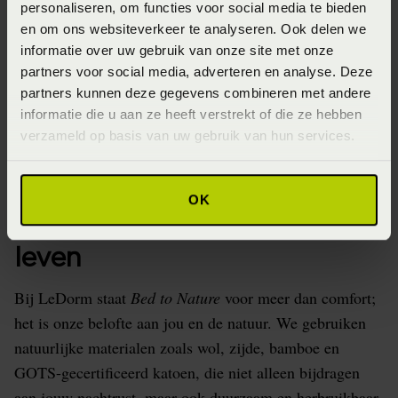
personaliseren, om functies voor social media te bieden
voor jou, maar ook voor de planeet.
en om ons websiteverkeer te analyseren. Ook delen we
Met LeDorm kies je niet alleen voor comfort, maar ook
informatie over uw gebruik van onze site met onze
voor een bewuste levensstijl.
partners voor social media, adverteren en analyse. Deze
partners kunnen deze gegevens combineren met andere
informatie die u aan ze heeft verstrekt of die ze hebben
verzameld op basis van uw gebruik van hun services.
Bed to Nature –
OK
Verantwoord slapen, bewust
leven
Bij LeDorm staat
Bed to Nature
voor meer dan comfort;
het is onze belofte aan jou en de natuur. We gebruiken
natuurlijke materialen zoals wol, zijde, bamboe en
GOTS-gecertificeerd katoen, die niet alleen bijdragen
aan jouw nachtrust, maar ook duurzaam en herbruikbaar