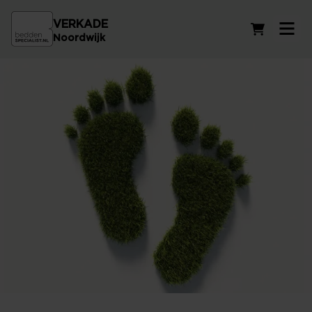
VERKADE
Winkelwag
Noordwijk
Duurzaam Ondernemen