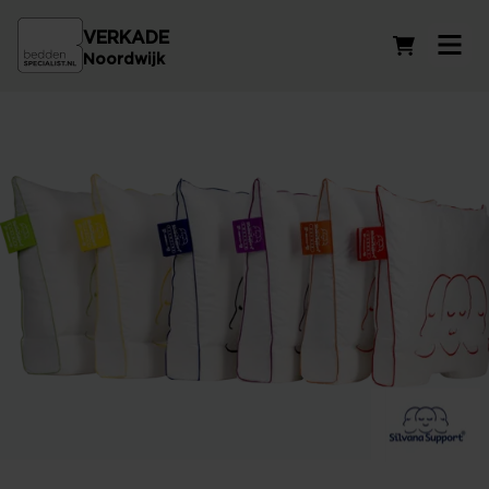
VERKADE
Winkelwag
Noordwijk