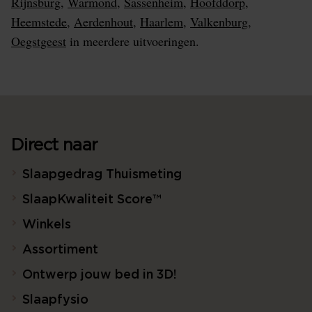
Rijnsburg
,
Warmond
,
Sassenheim
,
Hoofddorp
,
Heemstede
,
Aerdenhout
,
Haarlem
,
Valkenburg
,
Oegstgeest
in meerdere uitvoeringen.
Direct naar
Slaapgedrag Thuismeting
SlaapKwaliteit Score™
Winkels
Assortiment
Ontwerp jouw bed in 3D!
Slaapfysio