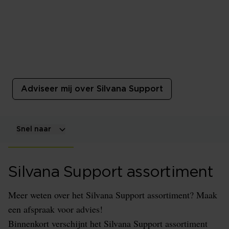
Silvana Support
Silvana Support staat voor innovatieve en
ondersteunende hoofdkussens. De kussens sluiten
goed aan bij jouw lichaamsvorm en individuele
wensen.
Adviseer mij over Silvana Support
Snel naar
Silvana Support assortiment
Meer weten over het Silvana Support assortiment? Maak
een afspraak voor advies!
Binnenkort verschijnt het Silvana Support assortiment