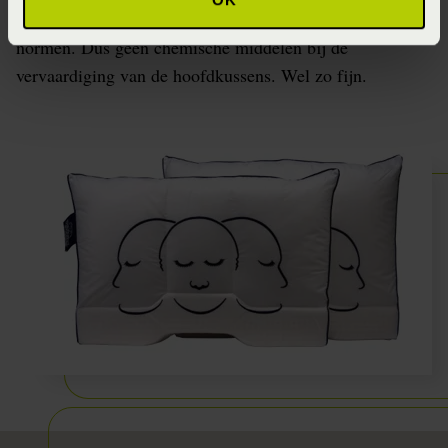
van de Silvana producten aan de strengste Europese
normen. Dus geen chemische middelen bij de
vervaardiging van de hoofdkussens. Wel zo fijn.