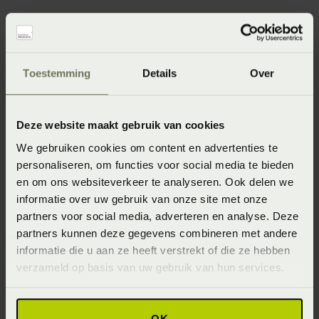
Materialen
Toestemming
Details
Over
Silvana producten worden enkel samengesteld uit
hoogwaardige materialen. Voor de kussens worden
Deze website maakt gebruik van cookies
synthetische merkvezels gebruikt waardoor Silvana
We gebruiken cookies om content en advertenties te
kussens een sterk verbeterde isolatie en vochtregulatie
personaliseren, om functies voor social media te bieden
kennen ten opzichte van reguliere kussens. Alle Silvana
en om ons websiteverkeer te analyseren. Ook delen we
producten worden in Nederland geproduceerd. Hier
informatie over uw gebruik van onze site met onze
komen alleen vakmensen aan te pas met jarenlange
partners voor social media, adverteren en analyse. Deze
ervaring én gevoel voor kwaliteit. Silvana maakt hierbij
partners kunnen deze gegevens combineren met andere
informatie die u aan ze heeft verstrekt of die ze hebben
gebruik van de laatste productietechnieken en meest
verzameld op basis van uw gebruik van hun services.
hoogwaardige materialen. Alleen op deze manier is
waarborging van de kwaliteit van de Silvana producten
gegarandeerd. Hiernaast voldoet het hele productieproces
OK