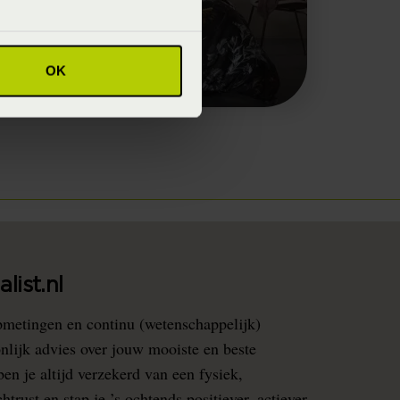
OK
list.nl
pmetingen en continu (wetenschappelijk)
nlijk advies over jouw mooiste en beste
en je altijd verzekerd van een fysiek,
rust en stap je ’s ochtends positiever, actiever