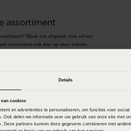
e assortiment
ssortiment? Maak een afspraak voor advies!
use assortiment ook hier op onze website.
Details
e
 van cookies
 zich in om inspiratie
ent en advertenties te personaliseren, om functies voor social
eurs. Elk seizoen brengt
. Ook delen we informatie over uw gebruik van onze site met on
ireerd door de rijke
e. Deze partners kunnen deze gegevens combineren met andere i
erzameld op basis van uw gebruik van hun services.