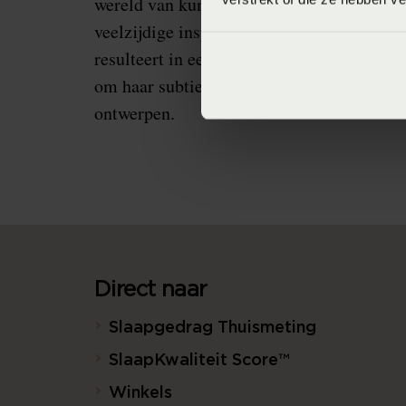
wereld van kunst, architectuur, couture, na
veelzijdige inspiratie die uit al deze bron
resulteert in een buitengewone en unieke c
om haar subtiele gelaagdheid, verfijnde det
ontwerpen.
Direct naar
Slaapgedrag Thuismeting
SlaapKwaliteit Score™
Winkels