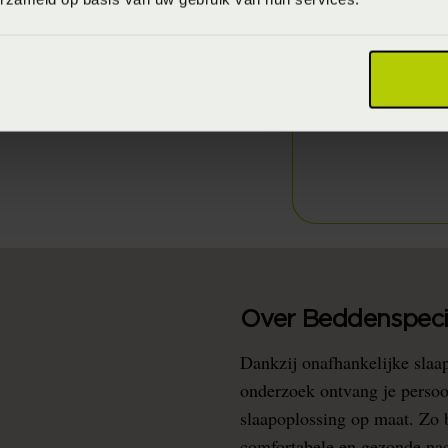
tuur en cultuur. De
nen wordt gehaald,
ollectie, die bekend staat
ails en stijlvolle
Over Beddenspecia
Dankzij onafhankelijke slaa
onderzoek ontvang je persoo
slaapoplossing op maat. Zo b
comfortabele en gezonde nacht