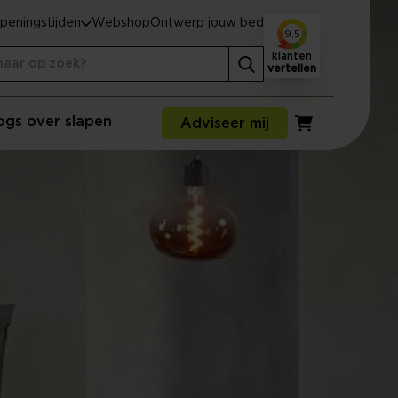
peningstijden
Webshop
Ontwerp jouw bed
9,5
klanten
vertellen
ogs over slapen
Adviseer mij
Winkelwagen