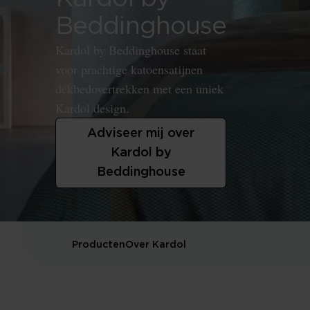
Beddinghouse
Kardol by Beddinghouse staat
voor prachtige katoensatijnen
dekbedovertrekken met een uniek
Kardol design.
Adviseer mij over
Kardol by
Beddinghouse
Producten
Over Kardol