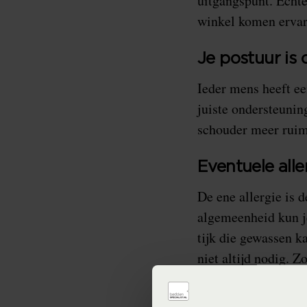
uitgangspunt. Echte
winkel komen erva
Je postuur is
Ieder mens heeft ee
juiste ondersteunin
schouder meer ruim
Eventuele all
De ene allergie is d
algemeenheid kun je 
tijk die gewassen k
niet altijd nodig. 
gewassen kunnen wor
geen kans krijgt om 