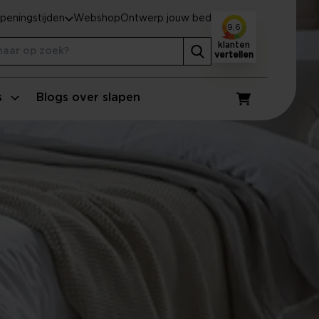
peningstijden
Webshop
Ontwerp jouw bed
9,6
klanten
vertellen
s
Blogs over slapen
Winkelwagen