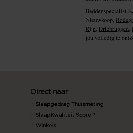
Beddenspecialist K
Nieuwkoop,
Bodegr
Rijn
,
Driebruggen
,
jou volledig te ont
Direct naar
Slaapgedrag Thuismeting
SlaapKwaliteit Score™
Winkels