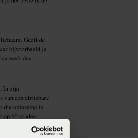
n je het beste in de
e lichaam. Geeft de
aar bijvoorbeeld je
maatwerk dus
 In zijn
s van een afritsbare
 die oplossing is
et op 60 graden
n dat huisstofmijt
 die van invloed