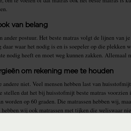
r, om te voelen of dat matras ook het beste matras is ku
ren.
 ook van belang
n ander postuur. Het beste matras volgt de lijnen van j
g daar waar het nodig is en is soepeler op die plekken w
te nodig heeft en moet weg kunnen zakken. Allemaal 
ergieën om rekening mee te houden
e andere niet. Veel mensen hebben last van huisstofmijt.
stellen dat het bij huisstofmijt beste matras voorzien i
an worden op 60 graden. Die matrassen hebben wij, maar
Zo hebben wij ook matrassen met tijken die weliswaar ni
den, maar waarvan het satijn dusdanig dicht is geweve
zich te settelen. En zo zijn er nog veel meer allergieën