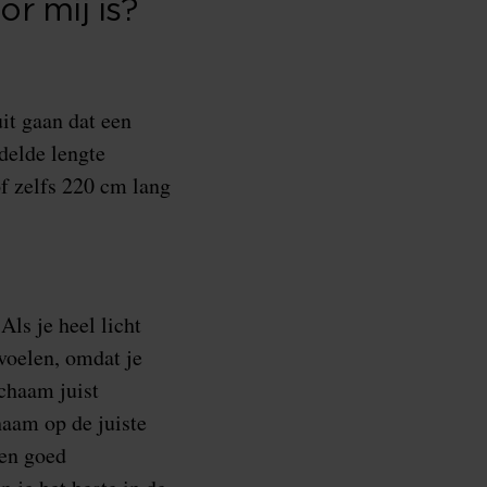
r mij is?
it gaan dat een
delde lengte
of zelfs 220 cm lang
Als je heel licht
nvoelen, omdat je
ichaam juist
haam op de juiste
een goed