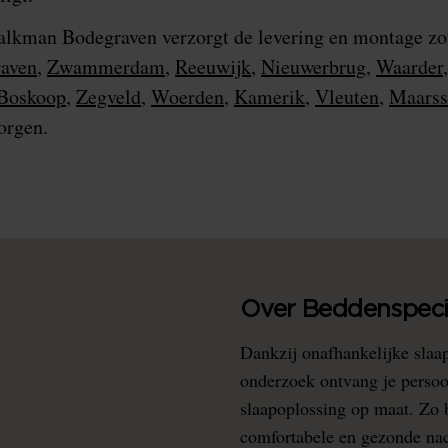
alkman Bodegraven verzorgt de levering en montage zon
aven
,
Zwammerdam
,
Reeuwijk
,
Nieuwerbrug
,
Waarder
Boskoop
,
Zegveld
,
Woerden
,
Kamerik
,
Vleuten
,
Maarss
zorgen.
Over Beddenspecia
Dankzij onafhankelijke slaa
onderzoek ontvang je persoo
slaapoplossing op maat. Zo b
comfortabele en gezonde nacht