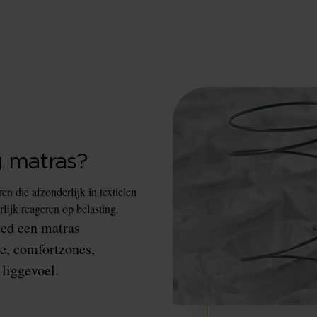
g matras?
n die afzonderlijk in textielen
lijk reageren op belasting.
oed een matras
e, comfortzones,
liggevoel.