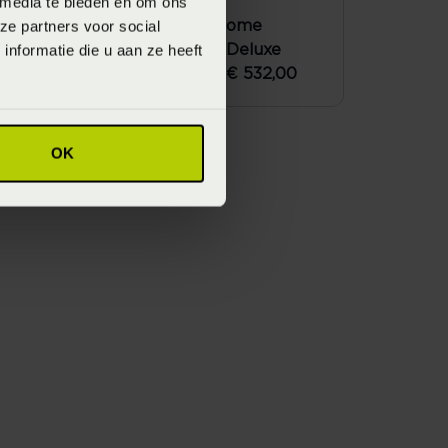
 media te bieden en om ons
ze partners voor social
Matras SLP Home
nformatie die u aan ze heeft
Spring Foam Deluxe
0
Vanaf
€ 532,00
€ 709,00
OK