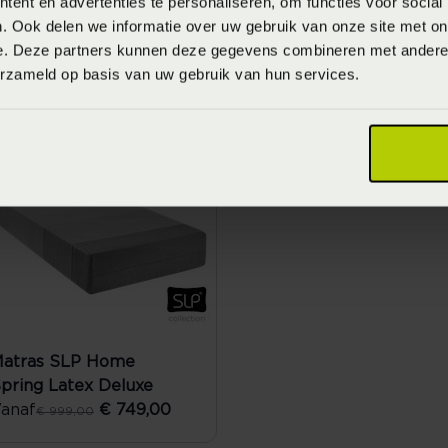
ent en advertenties te personaliseren, om functies voor social
. Ook delen we informatie over uw gebruik van onze site met on
atras SLP Home
Matras SLP Home
e. Deze partners kunnen deze gegevens combineren met andere i
pring Basic
Spring Foam
erzameld op basis van uw gebruik van hun services.
anaf
€ 367,00
Vanaf
€ 427,0
€ 489,00
€ 569,00
LE
atras SLP Home
pring Latex Deluxe
anaf
€ 749,00
€ 999,00