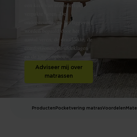
een kern van afzonderlijk
verpakte veren. De
ondersteuning en het liggevoel
worden bepaald door het
aantal veren, de draaddikte, de
comfortzones, de afdeklagen
en de totale opbouw.
Adviseer mij over
matrassen
Producten
Pocketvering matras
Voordelen
Mate