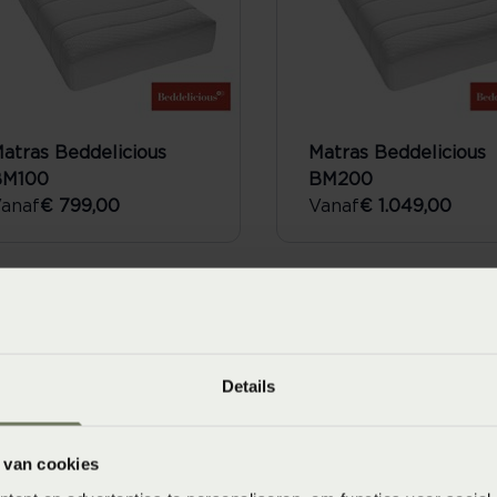
atras Beddelicious
Matras Beddelicious
BM100
BM200
anaf
€ 799,00
Vanaf
€ 1.049,00
LE
SALE
Details
 van cookies