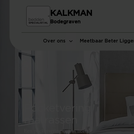
KALKMAN
Bodegraven
Over ons
Meetbaar Beter Ligge
Pocketvering
matrassen
Een pocketveringmatras heeft