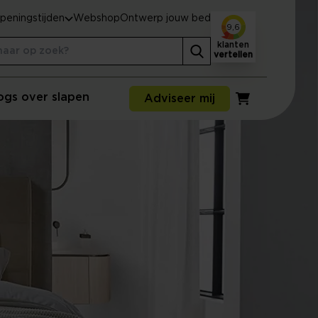
peningstijden
Webshop
Ontwerp jouw bed
9,6
klanten
vertellen
ogs over slapen
Adviseer mij
Winkelwagen