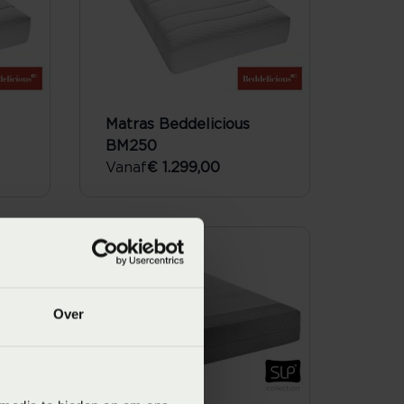
Matras Beddelicious
BM250
Vanaf
€ 1.299,00
SALE
Over