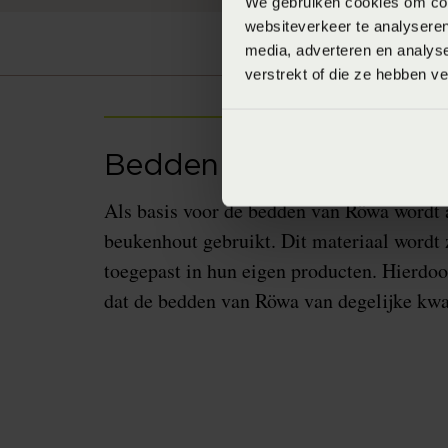
We gebruiken cookies om cont
websiteverkeer te analyseren
media, adverteren en analys
verstrekt of die ze hebben v
Bedden van Röwa
Als basis voor de bedden van Röwa wordt a
beukenhout gebruikt. Dit materiaal wordt 
toegepast in hun eigen producten. Hierdoo
dat de bedden van Röwa van degelijke kwali