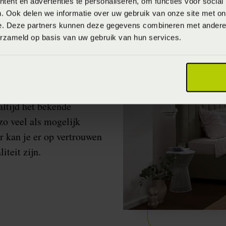
ent en advertenties te personaliseren, om functies voor social
. Ook delen we informatie over uw gebruik van onze site met on
e. Deze partners kunnen deze gegevens combineren met andere i
erzameld op basis van uw gebruik van hun services.
ltijd het bekende
zo veel als mogelijk
r kan je er op vertrouwen
teit zijn.