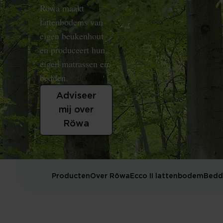
Röwa maakt
lattenbodems van
eigen beukenhout
en produceert hun
eigen matrassen en
bedden.
Adviseer
mij over
Röwa
Producten
Over Röwa
Ecco II lattenbodem
Bedd