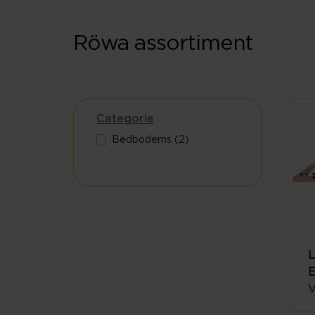
Röwa assortiment
Categorie
Bedbodems (2)
L
E
V