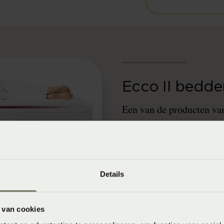
Ecco II bedd
Een van de producten va
Deze bodem is volledig i
eventueel ook later nog
te veel opties hebben voo
assortiment genoeg keuz
Details
kiezen met minder opties
 van cookies