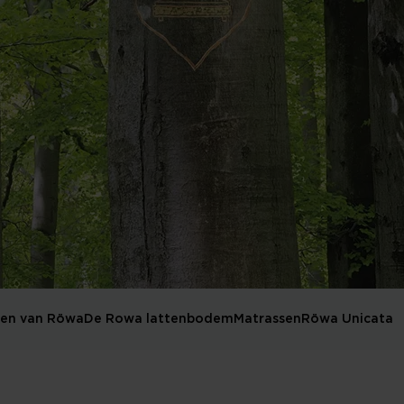
en van Röwa
De Rowa lattenbodem
Matrassen
Röwa Unicata