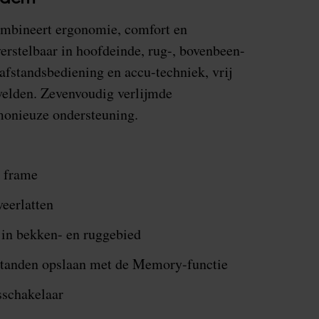
mbineert ergonomie, comfort en
verstelbaar in hoofdeinde, rug-, bovenbeen-
fstandsbediening en accu-techniek, vrij
velden. Zevenvoudig verlijmde
monieuze ondersteuning.
 frame
eerlatten
 in bekken- en ruggebied
e standen opslaan met de Memory-functie
sschakelaar