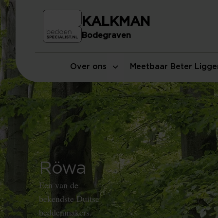
KALKMAN
Bodegraven
Over ons
Meetbaar Beter Ligge
Röwa
Een van de
bekendste Duitse
beddenmakers.