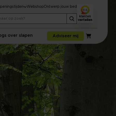
peningstijden
Webshop
Ontwerp jouw bed
9,6
klanten
vertellen
ogs over slapen
Adviseer mij
Winkelwagen