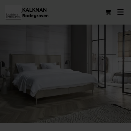
KALKMAN
Winkelwag
Bodegraven
Het beste comfort voor uw