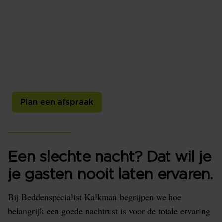
gasten!
Ontdek de ultieme slaapervaring voor hotels,
vakantiehuisjes en B&B's bij Beddenspecialist
Kalkman. Wij zijn dé leverancier van bedden,
matrassen, boxsprings, hoofdkussens, dekbedden en
bedtextiel! We bieden uw gasten het beste comfort.
Plan een afspraak
Een slechte nacht? Dat wil je
je gasten nooit laten ervaren.
Bij Beddenspecialist Kalkman begrijpen we hoe
belangrijk een goede nachtrust is voor de totale ervaring