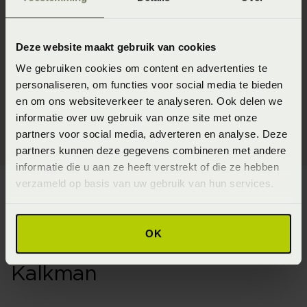
opties ontdekken die perfect aansluiten bij uw
accommodatie. Er is oneindig veel mogelijk, en we
Deze website maakt gebruik van cookies
helpen u graag met de realisatie van een totale beleving
voor uw gasten.
We gebruiken cookies om content en advertenties te
personaliseren, om functies voor social media te bieden
en om ons websiteverkeer te analyseren. Ook delen we
Ontdek de mogelijkheden!
informatie over uw gebruik van onze site met onze
partners voor social media, adverteren en analyse. Deze
partners kunnen deze gegevens combineren met andere
informatie die u aan ze heeft verstrekt of die ze hebben
verzameld op basis van uw gebruik van hun services.
OK
Merken bij Beddenspecialist
Kalkman