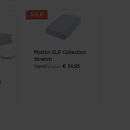
SALE
Molton SLP Collection
Stretch
Vanaf
€ 34,95
€ 46,95
a