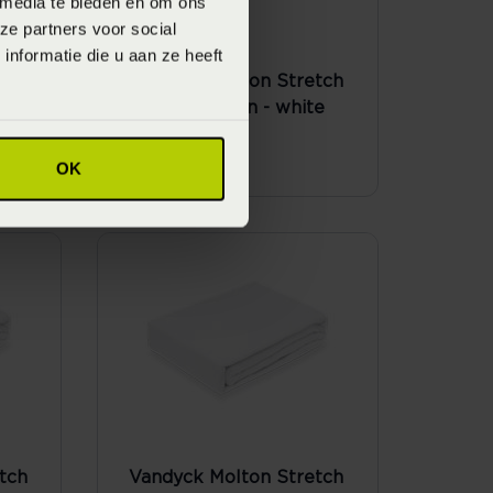
 media te bieden en om ons
ze partners voor social
nformatie die u aan ze heeft
tch
Vandyck Molton Stretch
120 Hoeslaken - white
(Wit)
Vanaf
€ 54,95
OK
tch
Vandyck Molton Stretch