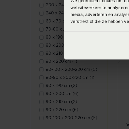
We gebruiken cookies om cont
200 x 240 cm (2)
websiteverkeer te analyseren
240 x 240 cm (1)
media, adverteren en analys
verstrekt of die ze hebben v
V
60 x 70 cm (2)
S
70-80 x 200-220 cm (2)
-
80 x 190 cm (1)
V
80 x 200 cm (4)
80 x 210 cm (1)
80 x 220 cm (1)
80-100 x 200-220 cm (5)
80-90 x 200-220 cm (1)
90 x 190 cm (2)
90 x 200 cm (6)
90 x 210 cm (2)
90 x 220 cm (6)
90-100 x 200-220 cm (5)
V