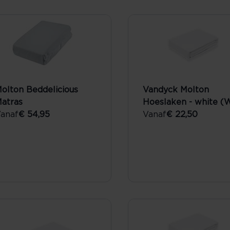
olton Beddelicious
Vandyck Molton
atras
Hoeslaken - white (W
anaf
€ 54,95
Vanaf
€ 22,50