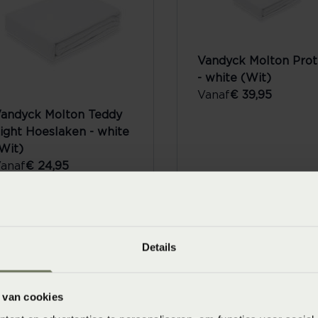
Vandyck Molton Prot
- white (Wit)
Vanaf
€ 39,95
andyck Molton Teddy
ight Hoeslaken - white
Wit)
anaf
€ 24,95
Details
 van cookies