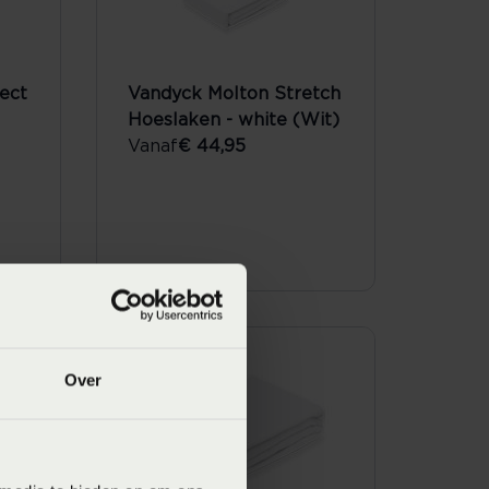
ect
Vandyck Molton Stretch
Hoeslaken - white (Wit)
Vanaf
€ 44,95
Over