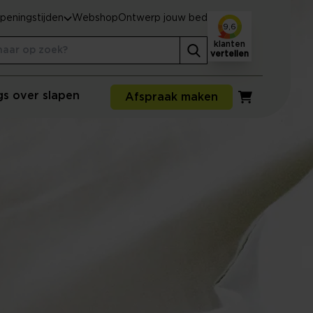
peningstijden
Webshop
Ontwerp jouw bed
9,6
klanten
vertellen
gs over slapen
Afspraak maken
Winkelwagen