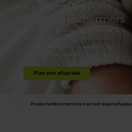
Beste molton
matrasbeschermers
Een molton of matrasbeschermer helpt je
matras fris en schoon te houden. Ontdek
verschillende materialen, maten en
uitvoeringen voor matrassen, toppers en
kussens.
Plan een afspraak
Producten
Bescherming matras
9 eigenschappe