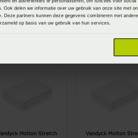
ent en advertenties te personaliseren, om functies voor social
. Ook delen we informatie over uw gebruik van onze site met on
e. Deze partners kunnen deze gegevens combineren met andere i
erzameld op basis van uw gebruik van hun services.
andyck Molton Stretch
Vandyck Molton Stre
plit-Topper Hoeslaken
Topper Hoeslaken -
 white (Wit)
white (Wit)
anaf
€ 69,95
Vanaf
€ 44,95
andyck Molton Stretch
Vandyck Molton Stre