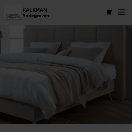
KALKMAN
Winkelwag
Bodegraven
Matraswijzer in Maarssen