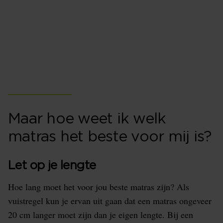
Ben je op zoek naar het beste matras en woonachtig in
Maarssen of omgeving dan ben je bij ons aan het
juiste adres. Beddenspecialist Kalkman is op slechts
een half uur rijden van Maarssen met onze winkel en
biedt de beste matrassen aan.
Maar hoe weet ik welk
matras het beste voor mij is?
Let op je lengte
Hoe lang moet het voor jou beste matras zijn? Als
vuistregel kun je ervan uit gaan dat een matras ongeveer
20 cm langer moet zijn dan je eigen lengte. Bij een