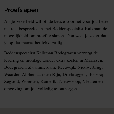
Proefslapen
Als je zekerheid wil bij de keuze voor het voor jou beste
matras, bespreek dan met Beddenspecialist Kalkman de
mogelijkheid om proef te slapen. Dan weet je zeker dat
je op dat matras het lekkerst ligt.
Beddenspecialist Kalkman Bodegraven verzorgt de
levering en montage zonder extra kosten in Maarssen,
Bodegraven
,
Zwammerdam
,
Reeuwijk
,
Nieuwerbrug
,
Waarder
,
Alphen aan den Rijn
,
Driebruggen
,
Boskoop
,
Zegveld
,
Woerden
,
Kamerik
,
Nieuwkoop
,
Vleuten
en
omgeving om jou volledig te ontzorgen.