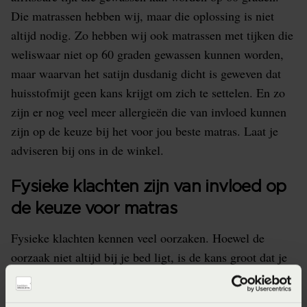
Die matrassen hebben wij, maar die oplossing is niet
altijd nodig. Zo hebben wij ook matrassen met tijken die
weliswaar niet op 60 graden gewassen kunnen worden,
maar waarvan het satijn dusdanig dicht is geweven dat
huisstofmijt geen kans krijgt om zich te settelen. En zo
zijn er nog veel meer allergieën die van invloed kunnen
zijn op de keuze bij het voor jou beste matras. Laat je
adviseren bij ons in de winkel.
Fysieke klachten zijn van invloed op
de keuze voor matras
Fysieke klachten kennen veel oorzaken. Hoewel de
oorzaak niet altijd bij je bed ligt, is de kans groot dat je
met de aankoop van een nieuw matras wel serieuze
verbetering krijgt in je slaapsituatie en daarmee