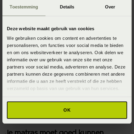
vermindering van je klachten. Wij houden rekening met
Toestemming
Details
Over
Slaapgedrag
je fysieke klachten. Met onze
Thuismeting
geven wij inzicht in je slaapsituatie zodat
we samen kunnen kijken naar het beste matras voor jouw
Deze website maakt gebruik van cookies
eigen lijf.
We gebruiken cookies om content en advertenties te
personaliseren, om functies voor social media te bieden
Ben je warmtegevoelig? Let op het
en om ons websiteverkeer te analyseren. Ook delen we
informatie over uw gebruik van onze site met onze
materiaal in het matras
partners voor social media, adverteren en analyse. Deze
partners kunnen deze gegevens combineren met andere
Heb je het snel warm en transpireer je veel, hou dan
informatie die u aan ze heeft verstrekt of die ze hebben
rekening met aan aantal zaken. Het dekbed moet
verzameld op basis van uw gebruik van hun services.
voldoende kunnen ademen. Daarbij kan het zijn dat er in
de tijk van het matras polyester is gebruikt. Dat zijn twee
zaken die van invloed kunnen zijn op de warmtebeleving
OK
op je matras.
Je matras moet goed kunnen