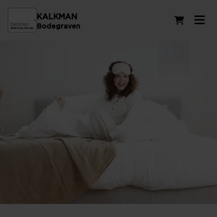
KALKMAN
Winkelwag
Bodegraven
De beste dekbedden