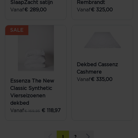
SlaapZacht satijn
Rembrandt
Vanaf
€ 289,00
Vanaf
€ 325,00
SALE
Dekbed Cassenz
Cashmere
Vanaf
€ 335,00
Essenza The New
Classic Synthetic
Vierseizoenen
dekbed
Vanaf
€ 118,97
€ 169,95
1
2