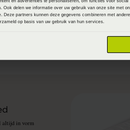
ent en advertenties te personaliseren, om functies voor social
oelt aan als een heerlijke, dikke deken. Dit slaapprodu
. Ook delen we informatie over uw gebruik van onze site met on
e. Deze partners kunnen deze gegevens combineren met andere i
 van comfort dan bijvoorbeeld synthetisch. Wol is name
erzameld op basis van uw gebruik van hun services.
 Het materiaal heeft van zichzelf een natuurlijk absorpt
. Lichaamsvocht wordt stukken beter opgenomen dan b
g, die vaak wat klam aanvoelen.
ed
 altijd in vorm