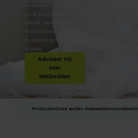
comfortabel aan en kan
vocht goed opnemen.
Ontdek verschillende
warmteklassen, gewichten
en uitvoeringen voor ieder
seizoen.
Adviseer mij
over
dekbedden
Producten
Onze wollen dekbedden
Voordelen
O