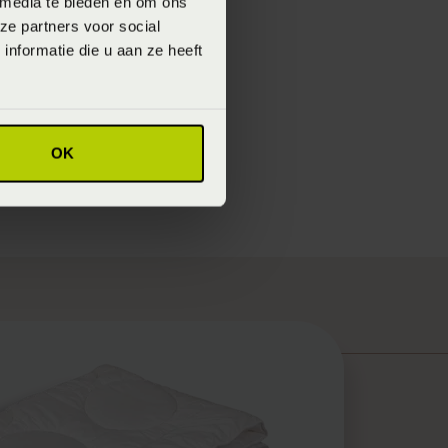
 media te bieden en om ons
ct zorgt zeker voor
ze partners voor social
nformatie die u aan ze heeft
lijk een puur
ie- en
edden met een
OK