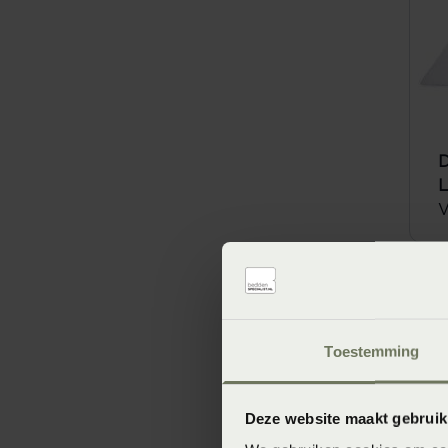
D
L
V
Toestemming
Deze website maakt gebruik
Heerlijke 