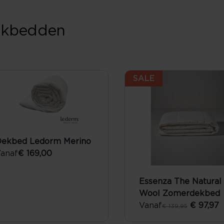
ekbedden
SALE
ekbed Ledorm Merino
anaf
€ 169,00
Essenza The Natural
Wool Zomerdekbed
Vanaf
€ 97,97
€ 139,95