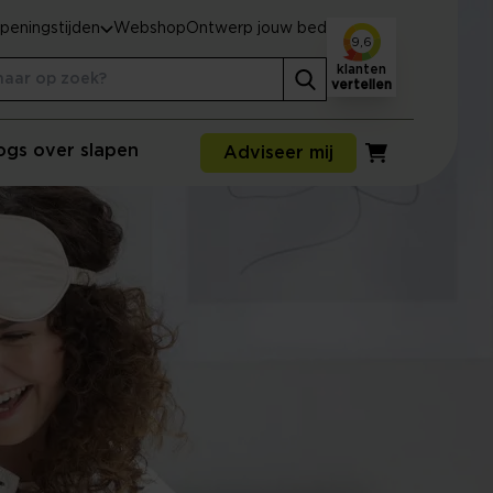
peningstijden
Webshop
Ontwerp jouw bed
9,6
klanten
vertellen
ogs over slapen
Adviseer mij
Winkelwagen