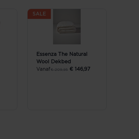
SALE
Essenza The Natural
Wool Dekbed
Vanaf
€ 146,97
€ 209,95