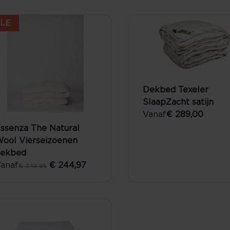
LE
Dekbed Texeler
SlaapZacht satijn
Vanaf
€ 289,00
ssenza The Natural
ool Vierseizoenen
dekbed
anaf
€ 244,97
€ 349,95