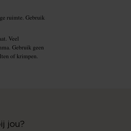
oge ruimte. Gebruik
at. Veel
amma. Gebruik geen
lten of krimpen.
j jou?