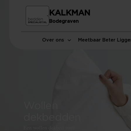
KALKMAN
Bodegraven
Over ons
Meetbaar Beter Ligge
Wollen
dekbedden
Een wollen dekbed voelt