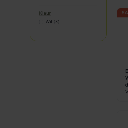
SA
Kleur
Wit (3)
E
W
V