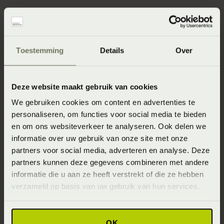
Voordelen van wol
Toestemming
Details
Over
Natuurlijk haar van het Texelse schaap
Ventilerend en zelfreinigend door het natuurlijke
Deze website maakt gebruik van cookies
wolvet ''lanoline''
We gebruiken cookies om content en advertenties te
personaliseren, om functies voor social media te bieden
Voorkomt huisstofmijt, door de goede regulering van
en om ons websiteverkeer te analyseren. Ook delen we
vocht en temperatuur
informatie over uw gebruik van onze site met onze
Lange levensduur en zeer duurzaam doordat het
partners voor social media, adverteren en analyse. Deze
partners kunnen deze gegevens combineren met andere
schaap na het scheren weer een nieuwe vacht krijgt
informatie die u aan ze heeft verstrekt of die ze hebben
Brandvertragend materiaal door het hoge
verzameld op basis van uw gebruik van hun services.
verbrandingspunt van wol
OK