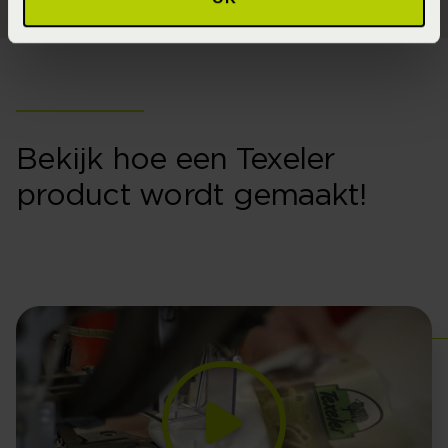
Bekijk hoe een Texeler
product wordt gemaakt!