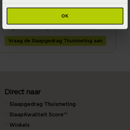
Houben heeft een tijdelijke bedpartner voor je;
de SlaapID sensor. Een sensor die 's nachts je
OK
slaaphouding, slaapbeweging, slaapklimaat en
slaapritme meet. Wij weten door te meten!
Vraag de Slaapgedrag Thuismeting aan
Direct naar
Slaapgedrag Thuismeting
SlaapKwaliteit Score™
Winkels