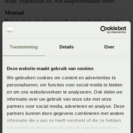
stofje Trypotofaan zit, wat slaapverwekkend werkt.
Mentaal
Helaas zit in een glaasje melk niet voldoende om echt
een effect te merken. Als je genoeg tryptofaan binnen
wilt krijgen om hier de effecten van te ondervinden, zou
je wel drie liter melk moeten drinken. Het is dus helaas
Toestemming
Details
Over
een fabeltje, maar dat betekent niet dat het niet helpt.
Fysiek doet het misschien niks voor je, maar mentaal
Deze website maakt gebruik van cookies
kan het zeker wel veel verschil maken. Blijf dus vooral
We gebruiken cookies om content en advertenties te
doen waar jij je goed bij voelt!
personaliseren, om functies voor social media te bieden
en om ons websiteverkeer te analyseren. Ook delen we
informatie over uw gebruik van onze site met onze
partners voor social media, adverteren en analyse. Deze
Ontdek hoe jij slaapt!
partners kunnen deze gegevens combineren met andere
informatie die u aan ze heeft verstrekt of die ze hebben
Weten hoe je écht slaapt? Beddenspecialist
verzameld op basis van uw gebruik van hun services.