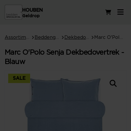
HOUBEN
Winkelwag
Geldrop
Assortiment
Beddengoed
Dekbedovertrekken
Marc O'Polo Senja Dekbedovertrek - Blauw
Marc O'Polo Senja Dekbedovertrek -
Blauw
SALE