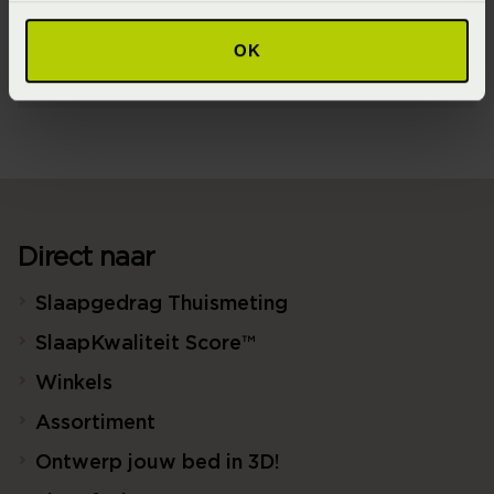
Afmeting
2p set 260x220+2/60x70 (Lits-Jumeaux XL (260 x 220/240
OK
cm))
Direct naar
Slaapgedrag Thuismeting
SlaapKwaliteit Score™
Winkels
Assortiment
Ontwerp jouw bed in 3D!