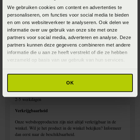
We gebruiken cookies om content en advertenties te
Jersey
personaliseren, om functies voor social media te bieden
Specifiek materiaal
en om ons websiteverkeer te analyseren. Ook delen we
informatie over uw gebruik van onze site met onze
97% Katoen, 3% elestan
partners voor social media, adverteren en analyse. Deze
Afwerking
partners kunnen deze gegevens combineren met andere
informatie die u aan ze heeft verstrekt of die ze hebben
Elastiek rondom
verzameld op basis van uw gebruik van hun services.
Wasinstructie
Wasbaar op 60 graden
OK
Levertijd
2-5 werkdagen
Verkrijgbaarheid
Onze webshopproducten zijn niet altijd verkrijgbaar in de
winkel. Wil je het product in de winkel bekijken? Informeer
dan eerst naar de beschikbaarheid.