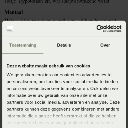
stofje Trypotofaan zit, wat slaapverwekkend werkt.
Mentaal
Helaas zit in een glaasje melk niet voldoende om echt
een effect te merken. Als je genoeg tryptofaan binnen
wilt krijgen om hier de effecten van te ondervinden, zou
je wel drie liter melk moeten drinken. Het is dus helaas
Toestemming
Details
Over
een fabeltje, maar dat betekent niet dat het niet helpt.
Fysiek doet het misschien niks voor je, maar mentaal
Deze website maakt gebruik van cookies
kan het zeker wel veel verschil maken. Blijf dus vooral
We gebruiken cookies om content en advertenties te
doen waar jij je goed bij voelt!
personaliseren, om functies voor social media te bieden
en om ons websiteverkeer te analyseren. Ook delen we
informatie over uw gebruik van onze site met onze
partners voor social media, adverteren en analyse. Deze
Ontdek hoe jij slaapt!
partners kunnen deze gegevens combineren met andere
informatie die u aan ze heeft verstrekt of die ze hebben
Weten hoe je écht slaapt? Beddenspecialist De
verzameld op basis van uw gebruik van hun services.