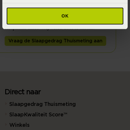
Vries heeft een tijdelijke bedpartner voor je;
de SlaapID sensor. Een sensor die 's nachts je
OK
slaaphouding, slaapbeweging, slaapklimaat en
slaapritme meet. Wij weten door te meten!
Vraag de Slaapgedrag Thuismeting aan
Direct naar
Slaapgedrag Thuismeting
SlaapKwaliteit Score™
Winkels