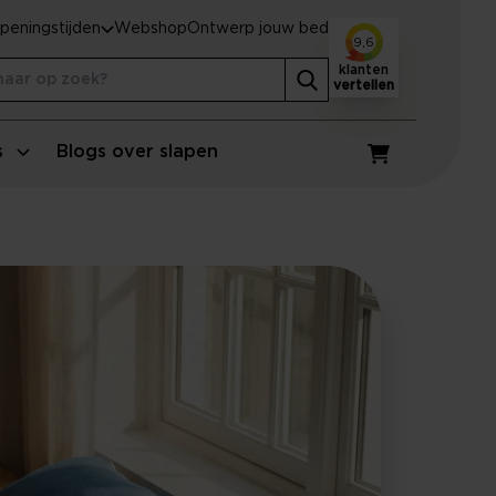
peningstijden
Webshop
Ontwerp jouw bed
9,6
klanten
vertellen
s
Blogs over slapen
Winkelwagen