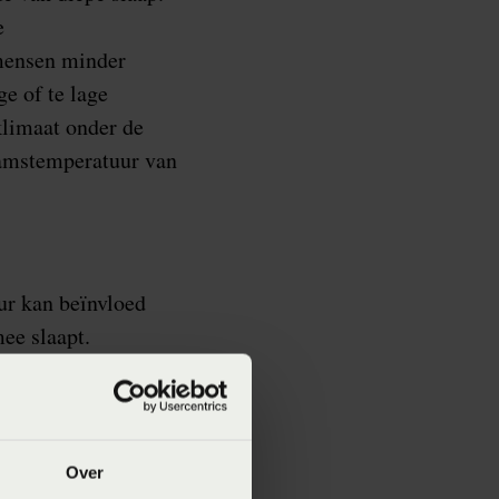
e
 mensen minder
e of te lage
klimaat onder de
aamstemperatuur van
ur kan beïnvloed
e slaapt.
nd. De persoon
evolg kan hebben.
unnen afvoeren
Over