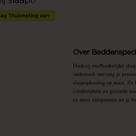
j slaapt!
ag Thuismeting aan
Over Beddenspecia
Dankzij onafhankelijke slaa
onderzoek ontvang je persoo
slaapoplossing op maat. Zo b
comfortabele en gezonde nacht
en meer ontspannen uit je b