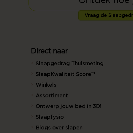
Ontdek hoe ji
Vraag de Slaapgedr
Direct naar
Slaapgedrag Thuismeting
SlaapKwaliteit Score™
Winkels
Assortiment
Ontwerp jouw bed in 3D!
Slaapfysio
Blogs over slapen