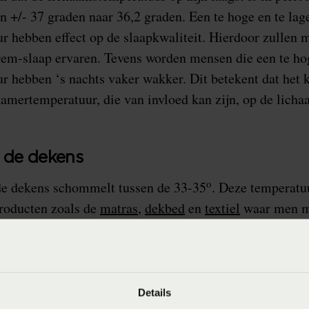
+/- 37 graden naar 36,2 graden. Een te hoge en te lag
r hebben effect op de slaapkwaliteit. Hierdoor zullen
rem-slaap ervaren. Tevens worden mensen die een te hog
 hebben ‘s nachts vaker wakker. Dit betekent dat het 
kamertemperatuur, die van invloed kan zijn, op de lich
 de dekens
o
de dekens schommelt tussen de 33-35
. Deze temperatu
roducten zoals de
matras
,
dekbed
en
textiel
waar men me
cten zijn slechter in warmte regulatie warmte regulere
ig klimaat onder de dekens wat meer transpireren tot g
elang hoe goed de slaapproducten het vocht ’s nachts k
Details