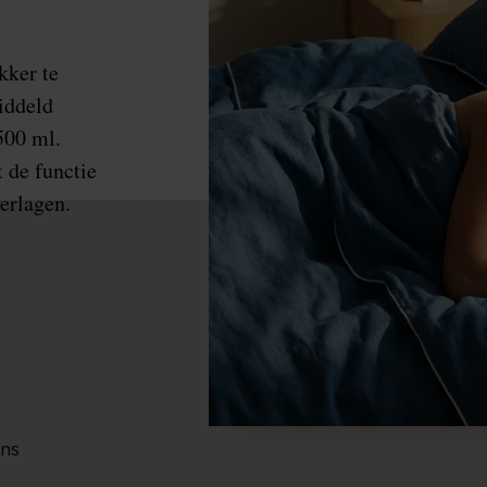
kker te
iddeld
500 ml.
t de functie
erlagen.
ens