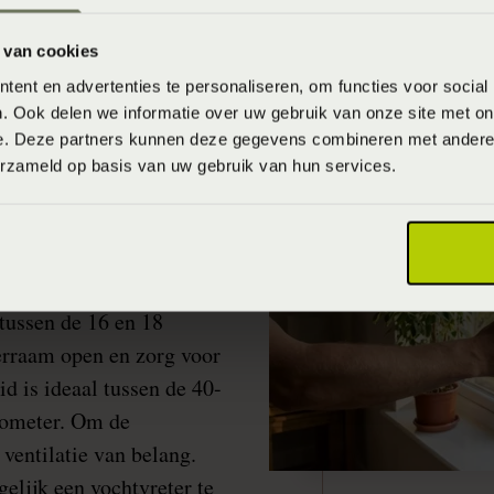
 van cookies
ent en advertenties te personaliseren, om functies voor social
. Ook delen we informatie over uw gebruik van onze site met on
e. Deze partners kunnen deze gegevens combineren met andere i
erzameld op basis van uw gebruik van hun services.
ng om goede
 te kunnen slapen, moet
eid goed zijn. De
tussen de 16 en 18
erraam open en zorg voor
id is ideaal tussen de 40-
rometer. Om de
 ventilatie van belang.
gelijk een vochtvreter te