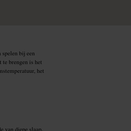
 spelen bij een
 te brengen is het
mstemperatuur, het
de van diepe slaap.