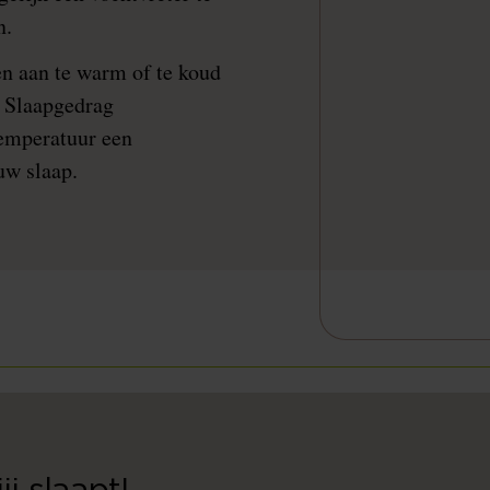
en.
en aan te warm of te koud
n Slaapgedrag
temperatuur een
uw slaap.