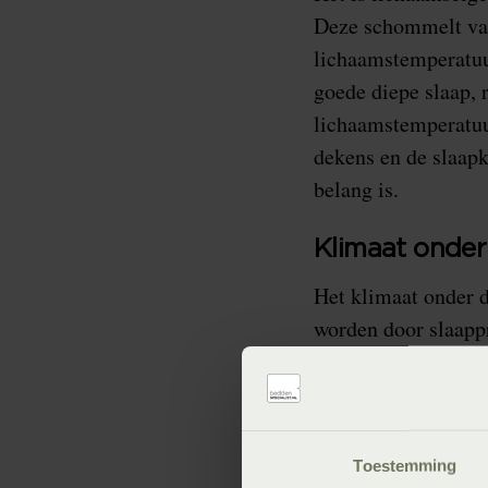
Deze schommelt van 
lichaamstemperatuu
goede diepe slaap, 
lichaamstemperatuur
dekens en de slaap
belang is.
Klimaat onder
Het klimaat onder 
worden door slaapp
Synthetische produ
ervaart een broeier
Tevens is het van b
Toestemming