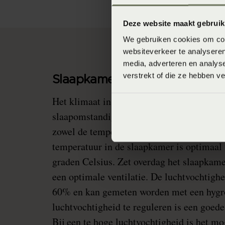
Deze website maakt gebruik
We gebruiken cookies om cont
websiteverkeer te analyseren
media, adverteren en analys
verstrekt of die ze hebben v
Slaapkamerklimaat
Het klimaat in de slaapkamer is van bela
slaapomstandigheden te creëren. Om goed
zowel de temperatuur als de luchtvochtigh
temperatuur in de slaapkamer is optimaal 
graden Celsius. Zet overdag het slaapkam
een optimale ventilatie. De luchtvochtighe
60% en kan gemeten worden met een hyg
luchtvochtigheid te reguleren is een goede
Bij een te hoge luchtvochtigheid is het mo