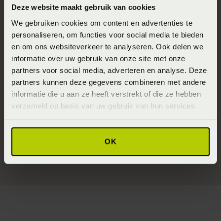
af en is het in dit geval logisch dat je minder goed kunt
Deze website maakt gebruik van cookies
opstaan. In de winter hebben we meer slaap nodig dan in
We gebruiken cookies om content en advertenties te
de zomer. Kort samengevat worden er in het lichaam
personaliseren, om functies voor social media te bieden
hormonen aangemaakt die dit ritme regelen. Zo kennen
en om ons websiteverkeer te analyseren. Ook delen we
we ook Melatonine. Melatonine maakt ons slaperig
informatie over uw gebruik van onze site met onze
terwijl cortisol ons juist wakker houdt. De aanmaak van
partners voor social media, adverteren en analyse. Deze
partners kunnen deze gegevens combineren met andere
melatonine begint wanneer het donker wordt en gaat de
informatie die u aan ze heeft verstrekt of die ze hebben
hele nacht door. Zodra het weer licht begint te worden
verzameld op basis van uw gebruik van hun services.
begint de productie van cortisol op gang te komen wat
de hele dag doorgaat. Mits je wat van de ”dag” en haar
daglicht mee krijgt natuurlijk!
OK