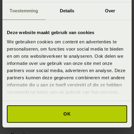
besloot een nieuw bed aan te schaffen. Dus ik naar de
beste beddenwinkel die er was. Toen werd je niet
Toestemming
Details
Over
gevraagd of je ergens klachten had of hoe je in je bed
ligt. Je vertrouwt het advies van de verkoper want die
Deze website maakt gebruik van cookies
weet waar hij het over heeft. En dan koop je een nieuw
We gebruiken cookies om content en advertenties te
bed. Had ik toen maar geweten wat ik nu weet..”
personaliseren, om functies voor social media te bieden
Karin: “Toen Fred en ik samen gingen wonen kwam ik
en om ons websiteverkeer te analyseren. Ook delen we
er ‘gewoon bij’ en sliepen we in het bed dat Fred al 18
informatie over uw gebruik van onze site met onze
partners voor social media, adverteren en analyse. Deze
jaar had. Het matras waar ik thuis op sliep, was lang niet
partners kunnen deze gegevens combineren met andere
zo hard. Maar ach, je doet ’t er maar mee en beseft niet
informatie die u aan ze heeft verstrekt of die ze hebben
wat voor impact het heeft op je lichaam. Blijkt nu!”
verzameld op basis van uw gebruik van hun services.
Eerdere klachten Fred:
Slapende handen
OK
Slapende schouders