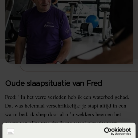
Oude slaapsituatie van Fred
Fred: “In het verre verleden heb ik een waterbed gehad.
Dat was helemaal verschrikkelijk: je stapt altijd in een
warm bed, ik sliep door al m’n wekkers heen en het
ergste van alles was dat ik me totaal niet uitgerust
voelde! Ik was dat bed na 7 jaar zo beu dat ik daarom