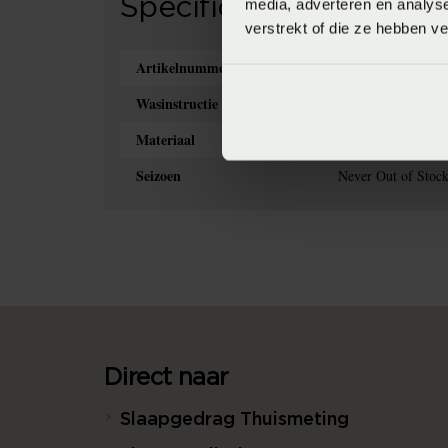
Specificaties
media, adverteren en analys
verstrekt of die ze hebben v
Artikelnummer
8714322349205
Wasinstructie
Wasvoorschrift: wa
Materiaal
100% pure katoen 
Seizoen
Never Out of Stock 
Direct naar
Slaapgedrag Thuismeting