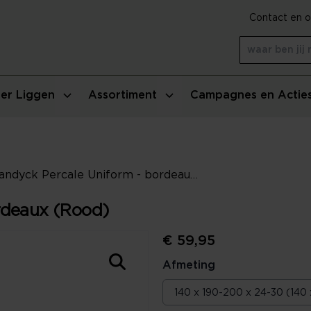
Contact en o
er Liggen
Assortiment
Campagnes en Actie
Vandyck Percale Uniform - bordeaux (Rood)
rdeaux (Rood)
€ 59,95
Afmeting