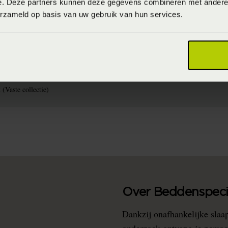
e. Deze partners kunnen deze gegevens combineren met andere i
erzameld op basis van uw gebruik van hun services.
ssen op 40°C / 60°C (donkere kleuren) 60°C (lichte kleuren) of 90°C (wit)
(Katoen)
(Vaste collectie)
Over Beddenspecia
Dankzij onafhankelijke slaa
onderzoek ontvang je persoo