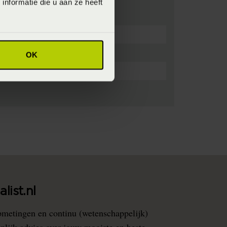
nformatie die u aan ze heeft
OK
list.nl
pmetingen en continu (wetenschappelijk)
nlijk advies over jouw mooiste en beste