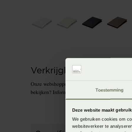
Verkrijgbaarheid in de 
Onze webshopproducten zijn niet altijd verkrijg
Toestemming
bekijken? Informeer dan eerst naar de beschikb
Deze website maakt gebruik
We gebruiken cookies om cont
websiteverkeer te analyseren