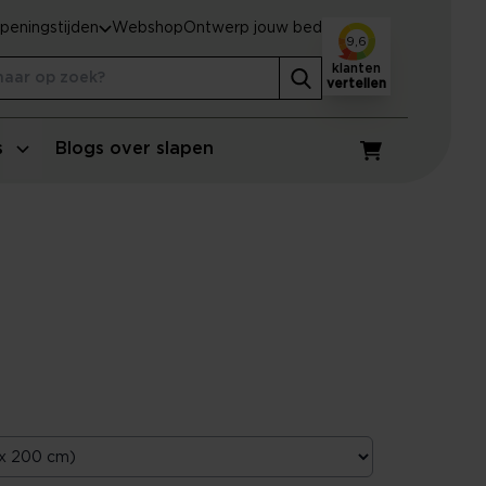
peningstijden
Webshop
Ontwerp jouw bed
9,6
klanten
vertellen
s
Blogs over slapen
Winkelwagen