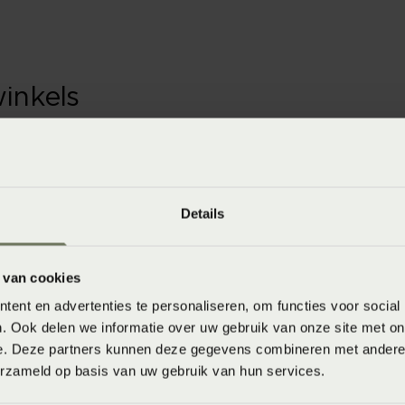
winkels
baar in de winkel. Wil je het product in de winkel
aarheid.
Details
 van cookies
ent en advertenties te personaliseren, om functies voor social
. Ook delen we informatie over uw gebruik van onze site met on
e. Deze partners kunnen deze gegevens combineren met andere i
erzameld op basis van uw gebruik van hun services.
ssen op 40°C / 60°C (donkere kleuren) 60°C (lichte kleuren) of 90°C (wit)