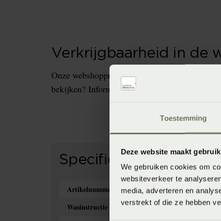
Verkrijgbaarheid in de 
Onze webshopproducten zijn niet altijd verkrijg
bekijken? Informeer dan eerst naar de beschikb
Toestemming
Deze website maakt gebruik
Specificaties
We gebruiken cookies om cont
websiteverkeer te analyseren
Artikelnummer
8718471142212
media, adverteren en analys
verstrekt of die ze hebben v
Wasinstructie
Wasvoorschrift: wa