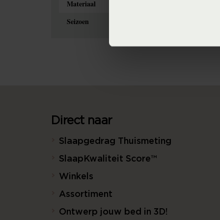
Materiaal
100% pure katoen 
Seizoen
Never Out of Stock 
Direct naar
Slaapgedrag Thuismeting
SlaapKwaliteit Score™
Winkels
Assortiment
Ontwerp jouw bed in 3D!