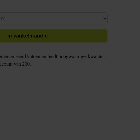
in winkelmandje
emerceriseerd katoen en biedt hoogwaardige kwaliteit.
adcount van 200.