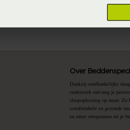
(Katoen)
(Vaste collectie)
Over Beddenspecia
Dankzij onafhankelijke slaa
onderzoek ontvang je persoo
slaapoplossing op maat. Zo b
comfortabele en gezonde nacht
en meer ontspannen uit je b