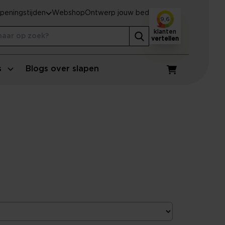
peningstijden
Webshop
Ontwerp jouw bed
9,6
klanten
vertellen
s
Blogs over slapen
Winkelwagen