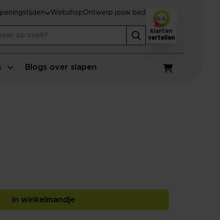
peningstijden
Webshop
Ontwerp jouw bed
9,6
klanten
vertellen
s
Blogs over slapen
Winkelwagen
in winkelmandje