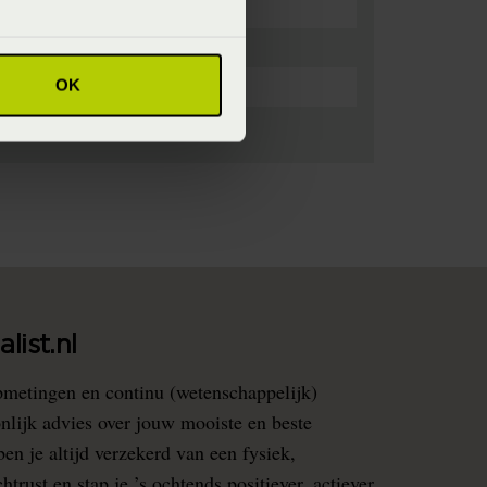
OK
list.nl
pmetingen en continu (wetenschappelijk)
nlijk advies over jouw mooiste en beste
en je altijd verzekerd van een fysiek,
rust en stap je ’s ochtends positiever, actiever