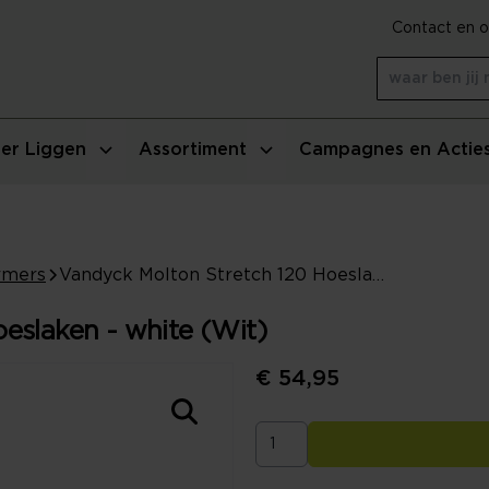
Contact en o
er Liggen
Assortiment
Campagnes en Actie
rmers
Vandyck Molton Stretch 120 Hoeslaken - white (Wit)
eslaken - white (Wit)
€ 54,95