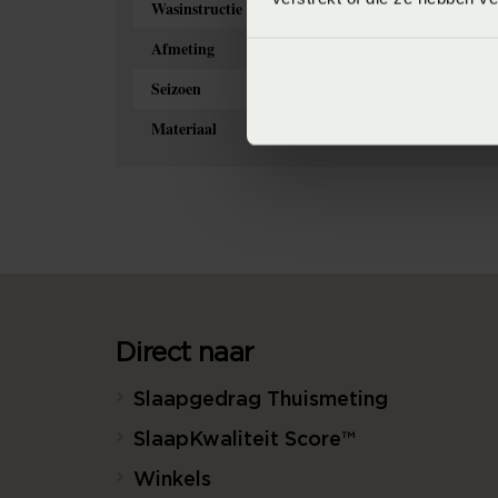
Wasinstructie
Wasvoor
Afmeting
2-pers
Seizoen
Never O
Materiaal
80% ka
Direct naar
Slaapgedrag Thuismeting
SlaapKwaliteit Score™
Winkels