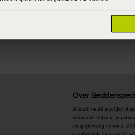
schrift: wassen op 60°C en drogen op lage temperatuur
oons 110-130 x 200-220 (110-130 x 200-220 cm)
ut of Stock (Vaste collectie)
toen 20% polyester (Jersey)
Over Beddenspecia
Dankzij onafhankelijke slaa
onderzoek ontvang je persoo
slaapoplossing op maat. Zo b
comfortabele en gezonde nacht