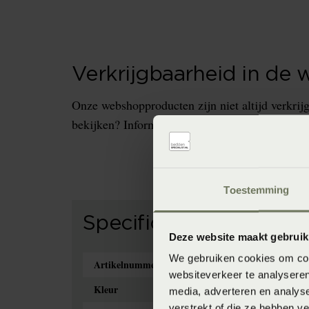
Verkrijgbaarheid in de 
Onze webshopproducten zijn niet altijd verkrijg
bekijken? Informeer dan eerst naar de beschikb
Toestemming
Specificaties
Deze website maakt gebruik
We gebruiken cookies om cont
Artikelnummer
871847
websiteverkeer te analyseren
Kleur
white (
media, adverteren en analys
verstrekt of die ze hebben v