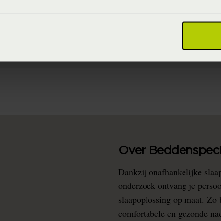
8718471535298
100% katoen (Katoen)
Over Beddenspecia
Dankzij onafhankelijke slaa
onderzoek ontvang je persoo
slaapoplossing op maat. Zo b
comfortabele en gezonde nacht