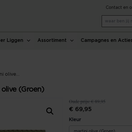
Contact en o
er Liggen
Assortiment
Campagnes en Actie
Vandyck Home Pique - martini olive (Groen)
olive (Groen)
Oude prijs:
€ 89,95
€ 69,95
Kleur