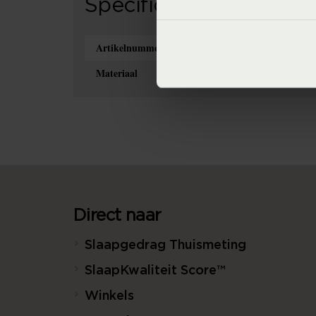
Specificaties
Artikelnummer
Materiaal
Direct naar
Slaapgedrag Thuismeting
SlaapKwaliteit Score™
Winkels