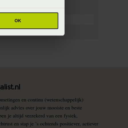
OK
list.nl
pmetingen en continu (wetenschappelijk)
nlijk advies over jouw mooiste en beste
en je altijd verzekerd van een fysiek,
rust en stap je ’s ochtends positiever, actiever