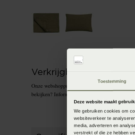
Verkrijgbaarheid in de 
Toestemming
Onze webshopproducten zijn niet altijd verkrijg
bekijken? Informeer dan eerst naar de beschikb
Deze website maakt gebruik
We gebruiken cookies om cont
websiteverkeer te analyseren
media, adverteren en analys
verstrekt of die ze hebben v