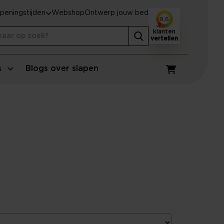
peningstijden
Webshop
Ontwerp jouw bed
9,6
klanten
vertellen
s
Blogs over slapen
Winkelwagen