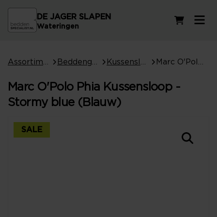
DE JAGER SLAPEN
Winkelwag
Wateringen
Assortiment
Beddengoed
Kussenslopen
Marc O'Polo Phia Kussensloop - Stormy blue (Blauw)
Marc O'Polo Phia Kussensloop -
Stormy blue (Blauw)
SALE