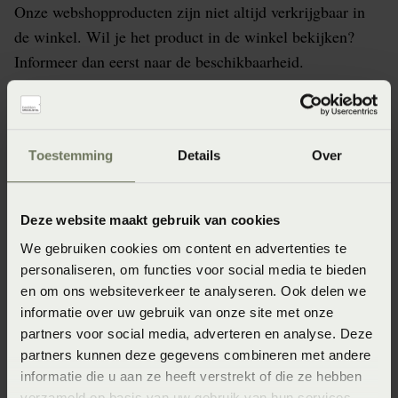
Onze webshopproducten zijn niet altijd verkrijgbaar in
de winkel. Wil je het product in de winkel bekijken?
Informeer dan eerst naar de beschikbaarheid.
Specificaties
Toestemming
Details
Over
Artikelnummer
Deze website maakt gebruik van cookies
8715944863155
We gebruiken cookies om content en advertenties te
personaliseren, om functies voor social media te bieden
Afmeting
en om ons websiteverkeer te analyseren. Ook delen we
60x70 (60 x 70 cm)
informatie over uw gebruik van onze site met onze
partners voor social media, adverteren en analyse. Deze
Seizoen
partners kunnen deze gegevens combineren met andere
FW2024
informatie die u aan ze heeft verstrekt of die ze hebben
verzameld op basis van uw gebruik van hun services.