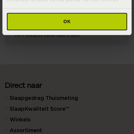
Wasinstructie
Maximaal 60 graden (Wassen op maximaal 60 graden)
OK
Materiaal
100% biologisch katoen flanel (Flanel)
Direct naar
Slaapgedrag Thuismeting
SlaapKwaliteit Score™
Winkels
Assortiment