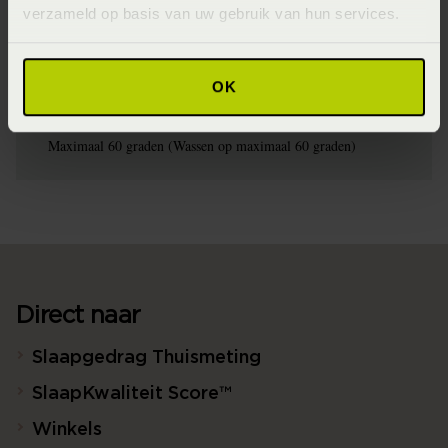
SS2021 (2021)
verzameld op basis van uw gebruik van hun services.
Materiaal
100% katoen satijn (Katoensatijn)
OK
Wasinstructie
Maximaal 60 graden (Wassen op maximaal 60 graden)
Direct naar
Slaapgedrag Thuismeting
SlaapKwaliteit Score™
Winkels