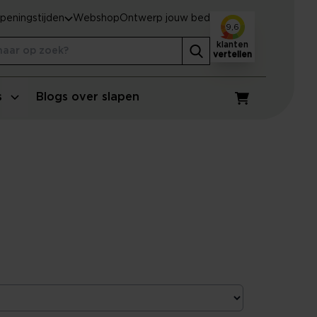
peningstijden
Webshop
Ontwerp jouw bed
9,6
klanten
vertellen
s
Blogs over slapen
Winkelwagen