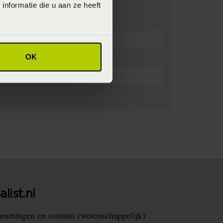
nformatie die u aan ze heeft
OK
list.nl
pmetingen en continu (wetenschappelijk)