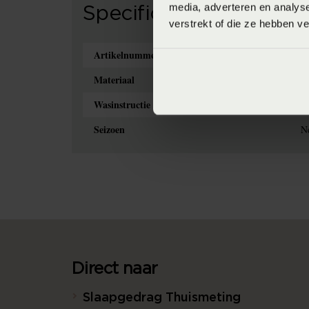
media, adverteren en analys
Specificaties
verstrekt of die ze hebben v
Artikelnummer
8
Materiaal
1
Wasinstructie
M
Seizoen
Ne
Direct naar
Slaapgedrag Thuismeting