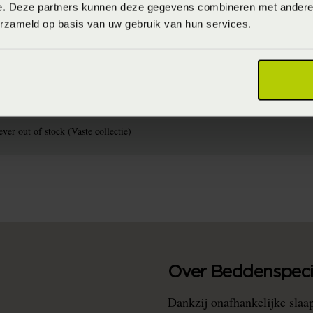
e. Deze partners kunnen deze gegevens combineren met andere i
erzameld op basis van uw gebruik van hun services.
715944595872
00% katoen perkal (Katoen)
aximaal 60 graden (Wassen op maximaal 60 graden)
ver out of stock (Vaste collectie)
Over Beddenspecia
Dankzij onafhankelijke slaa