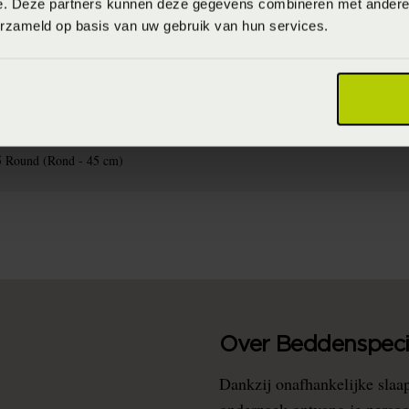
e. Deze partners kunnen deze gegevens combineren met andere i
erzameld op basis van uw gebruik van hun services.
715944836708
aximaal 30 graden (Wassen op maximaal 30 graden)
0% polyester (Polyester)
5 Round (Rond - 45 cm)
Over Beddenspecia
Dankzij onafhankelijke slaa
onderzoek ontvang je persoo