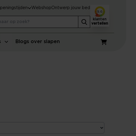
peningstijden
Webshop
Ontwerp jouw bed
9,6
klanten
vertellen
s
Blogs over slapen
Winkelwagen