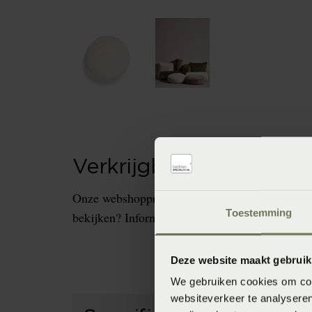
Verkrijgbaarheid in de 
Onze webshopproducten zijn niet altijd verkrijg
Toestemming
bekijken? Informeer dan eerst naar de beschikb
Deze website maakt gebruik
We gebruiken cookies om cont
websiteverkeer te analyseren