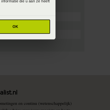
nformatie die u aan ze heeft
OK
list.nl
pmetingen en continu (wetenschappelijk)
nlijk advies over jouw mooiste en beste