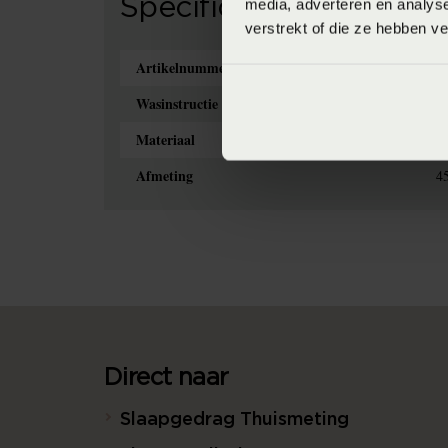
Specificaties
media, adverteren en analys
verstrekt of die ze hebben v
Artikelnummer
8
Wasinstructie
M
Materiaal
10
Afmeting
4
Direct naar
Slaapgedrag Thuismeting