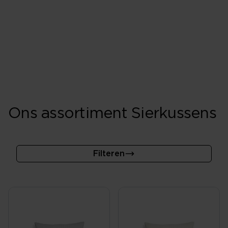
Sierkussens 'sieren' je slaapkamer. Naast de slopen die
je bij je dekbedovertrek krijgt maakt een extra
sierkussentje de aankleding van je bed pas echt tot een
eye-catcher. Maar ook op je bank in de woonkamer
staan ze leuk hoor!
Ons assortiment Sierkussens
Filteren