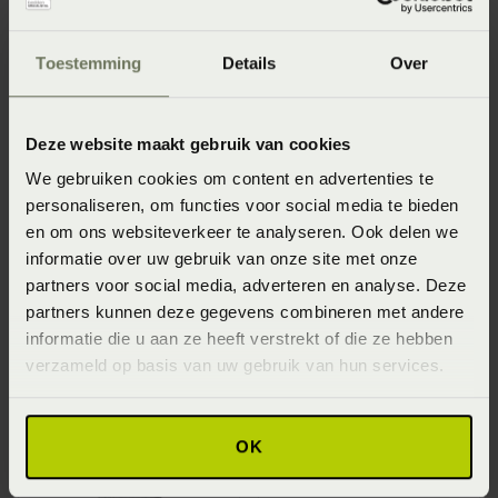
Essenza Fleur
Essenza Fleur
Sierkussen vierkant
Sierkussen vierkant
- Mosgroen (Groen)
- Grijs
Toestemming
Details
Over
Vanaf
€ 39,95
Vanaf
€ 39,95
Deze website maakt gebruik van cookies
We gebruiken cookies om content en advertenties te
personaliseren, om functies voor social media te bieden
en om ons websiteverkeer te analyseren. Ook delen we
informatie over uw gebruik van onze site met onze
partners voor social media, adverteren en analyse. Deze
partners kunnen deze gegevens combineren met andere
informatie die u aan ze heeft verstrekt of die ze hebben
Marc O'Polo Eryk
Essenza Maribel
verzameld op basis van uw gebruik van hun services.
Sierkussen - Zwart
Sierkussen - Grijs
Vanaf
€ 49,95
Vanaf
€ 39,95
OK