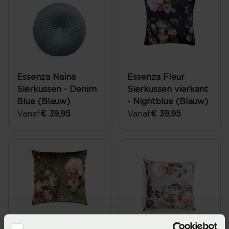
Essenza Naina
Essenza Fleur
Sierkussen - Denim
Sierkussen vierkant
Blue (Blauw)
- Nightblue (Blauw)
Vanaf
€ 39,95
Vanaf
€ 39,95