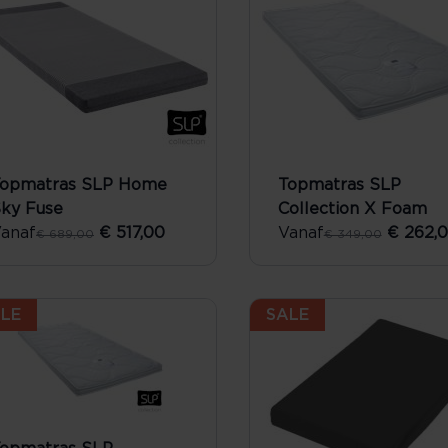
opmatras SLP Home
Topmatras SLP
ky Fuse
Collection X Foam
anaf
€ 517,00
Vanaf
€ 262,
€ 689,00
€ 349,00
LE
SALE