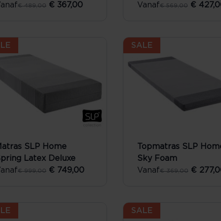
anaf
€ 367,00
Vanaf
€ 427,0
€ 489,00
€ 569,00
LE
SALE
atras SLP Home
Topmatras SLP Hom
pring Latex Deluxe
Sky Foam
anaf
€ 749,00
Vanaf
€ 277,0
€ 999,00
€ 369,00
LE
SALE