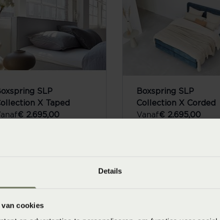
oxspring SLP
Boxspring SLP
ollection X Taped
Collection X Corded
anaf
€ 2.695,00
Vanaf
€ 2.695,00
LE
SALE
Details
 van cookies