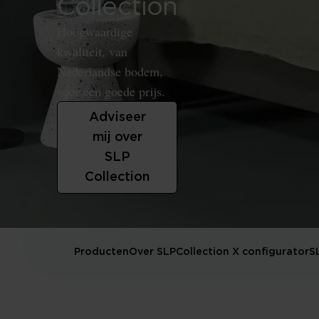
Collection
Hoogwaardige
kwaliteit, van
Nederlandse bodem,
voor een goede prijs.
Adviseer
mij over
SLP
Collection
Producten
Over SLP
Collection X configurator
S