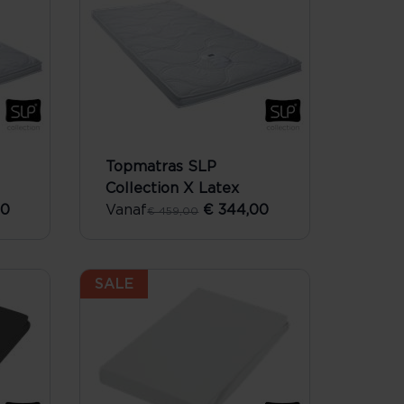
Topmatras SLP
Collection X Latex
00
Vanaf
€ 344,00
€ 459,00
SALE