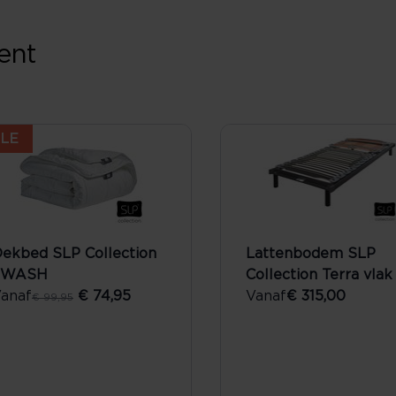
ent
LE
ekbed SLP Collection
Lattenbodem SLP
2WASH
Collection Terra vlak
anaf
€ 74,95
Vanaf
€ 315,00
€ 99,95