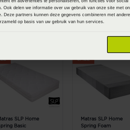
ent en advertenties te personaliseren, om functies voor social
. Ook delen we informatie over uw gebruik van onze site met on
e. Deze partners kunnen deze gegevens combineren met andere i
erzameld op basis van uw gebruik van hun services.
atras SLP Home
Matras SLP Home
unset
Space
anaf
€ 307,00
Vanaf
€ 449,
€ 409,00
€ 599,00
LE
SALE
atras SLP Home
Matras SLP Home
pring Basic
Spring Foam