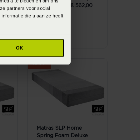
 media te bieden en om ons
Vanaf
€ 562,00
€ 749,00
ze partners voor social
nformatie die u aan ze heeft
00
OK
SALE
Matras SLP Home
Spring Foam Deluxe