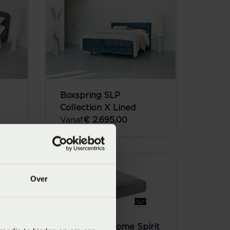
Boxspring SLP
Collection X Lined
Vanaf
€ 2.695,00
SALE
Over
Matras SLP Home Spirit