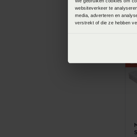
We gebruiken cookies om cont
websiteverkeer te analyseren
media, adverteren en analys
verstrekt of die ze hebben v
M
S
V
SA
M
S