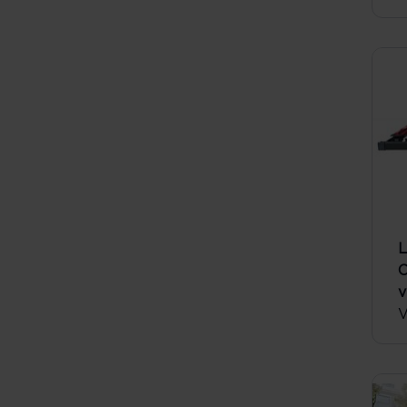
L
C
v
V