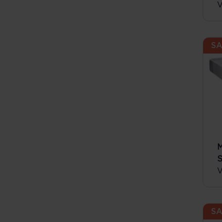
V
SA
M
S
V
SA