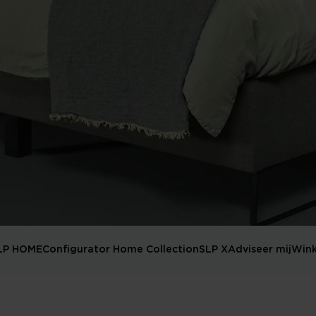
LP HOME
Configurator Home Collection
SLP X
Adviseer mij
Wink