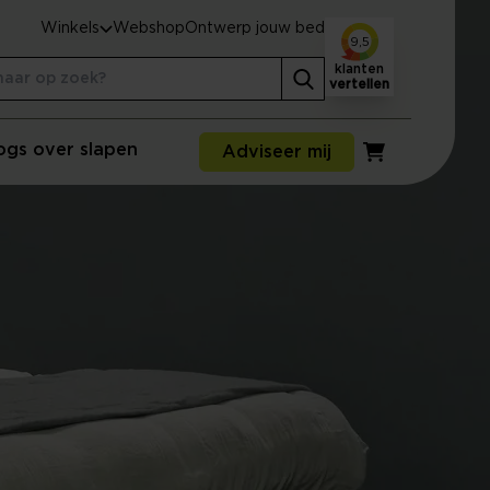
Winkels
Webshop
Ontwerp jouw bed
9,5
klanten
vertellen
ogs over slapen
Adviseer mij
Winkelwagen