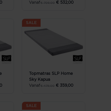
0
Vanaf
€ 532,00
€ 709,00
SALE
e
Topmatras SLP Home
Sky Kapua
0
Vanaf
€ 359,00
€ 479,00
SALE