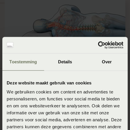
Toestemming
Details
Over
Deze website maakt gebruik van cookies
Slapen op de buik
We gebruiken cookies om content en advertenties te
In de buikligging is het gebruikelijk dat de slaper zijn
personaliseren, om functies voor social media te bieden
en om ons websiteverkeer te analyseren. Ook delen we
handen onder het kussen schuift. Hierdoor komt de
informatie over uw gebruik van onze site met onze
schouder in een positie te liggen waarbij de bloedvaten
partners voor social media, adverteren en analyse. Deze
en zenuwen bekneld raken. Daarmee kan slaaphouding
partners kunnen deze gegevens combineren met andere