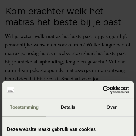
Kom erachter welk het
matras het beste bij je past
Wil je weten welk matras het beste past bij je eigen lijf,
persoonlijke wensen en voorkeuren? Welke lengte bed of
matras je nodig hebt en welke stevigheid het beste past
bij je unieke slaaphouding, lengte en gewicht? Vul dan
nu in 4 simpele stappen de matraswijzer in en ontvang
het advies dat bij je past. Speciaal voor jou.
Doe de matraswijzer
Toestemming
Details
Over
Deze website maakt gebruik van cookies